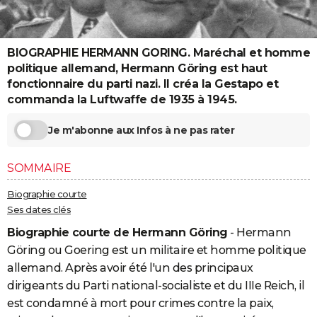
City break
Voyage de noces
Climat
Destinations
Voyage nature
Forum
+
PHOTO
GUIDES D'ACHAT
BIOGRAPHIE HERMANN GORING. Maréchal et homme
politique allemand, Hermann Göring est haut
BONS PLANS
fonctionnaire du parti nazi. Il créa la Gestapo et
commanda la Luftwaffe de 1935 à 1945.
CARTE DE VOEUX
Carte Bonne année
Carte Pâques
Carte de Noël
Carte Saint-Valentin
Carte d'anniversaire
Je m'abonne aux Infos à ne pas rater
DICTIONNAIRE
Biographies
Expressions
Dictionnaire
Citations
Proverbes
PROGRAMME TV
SOMMAIRE
COPAINS D'AVANT
Biographie courte
Ses dates clés
Se connecter
Collèges
Universités
Service militaire
S'inscrire
Lycées
Primaires
Entreprises
Avis de recherche
AVIS DE DÉCÈS
Biographie courte de Hermann Göring
- Hermann
FORUM
Göring ou Goering est un militaire et homme politique
allemand. Après avoir été l'un des principaux
Lifestyle
Sport
Television
Cinema
Bricolage
Culture
Auto
Voyage
dirigeants du Parti national-socialiste et du IIIe Reich, il
est condamné à mort pour crimes contre la paix,