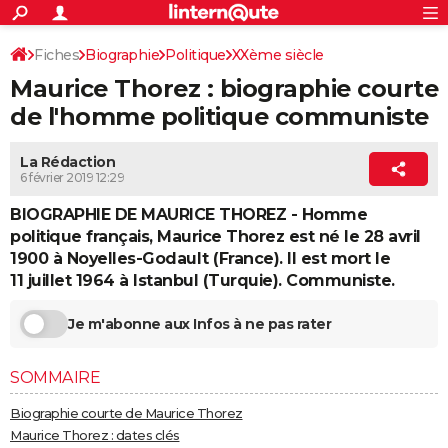
ACTUALITÉS
Connexion
S'inscrire
Fiches
Biographie
Politique
XXème siècle
Rechercher
Société
Education
Villes
Politique
Faits Divers
Monde
+
SPORT
Maurice Thorez : biographie courte
Homme politique français
Football
Cyclisme
Forum
Coupe du monde 2026
Tennis
Rugby
CULTURE
de l'homme politique communiste
TNT
Cinéma
Musique
Programme TV
Streaming
Sorties cinéma
+
FINANCE
La Rédaction
6 février 2019 12:29
Impôts
Immobilier
Banque
Crédit
Retraite
Epargne
Risques naturels par ville
Assurance
AUTO
BIOGRAPHIE DE MAURICE THOREZ - Homme
Réserver un essai
Berlines
Forum auto
Essais
Citadines
SUV
+
HIGH-TECH
politique français, Maurice Thorez est né le 28 avril
1900 à Noyelles-Godault (France). Il est mort le
Meilleur smartphone
Ordinateurs
Guide high-tech
Mobiles
Internet
Jeux vidéo
+
BRICOLAGE
11 juillet 1964 à Istanbul (Turquie). Communiste.
Aménagement intérieur
Cuisine
Jardinage
+
Forum
Extérieur
Salle de bains
Rangement
WEEK-END
Je m'abonne aux Infos à ne pas rater
Escapades
Expositions
Week-end nature
Guides de France
Patrimoine
Musées
+
LIFESTYLE
SOMMAIRE
Bien-être
Mode
+
Art de vivre
Loisirs
Modes de vie
SANTE
Biographie courte de Maurice Thorez
Guide de la santé
Médicaments
+
Alimentation
Maladies
Sommeil
VOYAGE
Maurice Thorez : dates clés