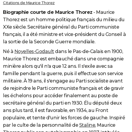
Citations de Maurice Thorez
City break
Voyage de noces
Climat
Destinations
Voyage nature
Forum
+
PHOTO
Biographie courte de Maurice Thorez
- Maurice
Thorez est un homme politique français du milieu du
GUIDES D'ACHAT
XXe siècle. Secrétaire général du Parti communiste
BONS PLANS
français, il a été ministre et vice-président du Conseil à
la sortie de la Seconde Guerre mondiale.
CARTE DE VOEUX
Né à
Noyelles-Godault
dans le Pas-de-Calais en 1900,
Carte Bonne année
Carte Pâques
Carte de Noël
Carte Saint-Valentin
Carte d'anniversaire
DICTIONNAIRE
Maurice Thorez est embauché dans une compagnie
Biographies
Expressions
Dictionnaire
Citations
Proverbes
minière alors qu'il n'a que 12 ans. Il s'exile avec sa
PROGRAMME TV
famille pendant la guerre, puis il effectue son service
COPAINS D'AVANT
militaire. À 19 ans, il s'engage au Parti socialiste avant
de rejoindre le Parti communiste français et de gravir
Se connecter
Collèges
Universités
Service militaire
S'inscrire
Lycées
Primaires
Entreprises
Avis de recherche
AVIS DE DÉCÈS
les échelons pour accéder finalement au poste de
secrétaire général du parti en 1930. Élu député deux
FORUM
ans plus tard, il est favorable, en 1934, au Front
Lifestyle
Sport
Television
Cinema
Bricolage
Culture
Auto
Voyage
populaire, et tente d'unir les forces de gauche. Inspiré
par le culte de la personnalité de
Staline
, Maurice