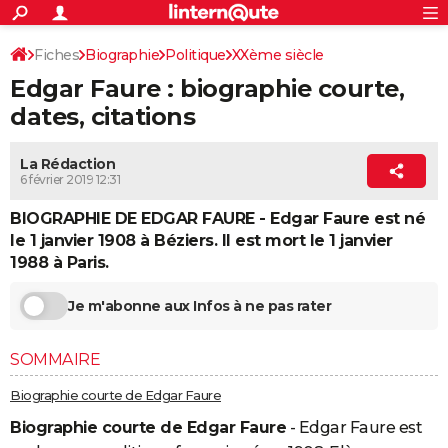
ACTUALITÉS
Connexion
S'inscrire
Fiches
Biographie
Politique
XXème siècle
Rechercher
Société
Education
Villes
Politique
Faits Divers
Monde
+
SPORT
Edgar Faure : biographie courte,
Homme politique français
Football
Cyclisme
Forum
Coupe du monde 2026
Tennis
Rugby
CULTURE
dates, citations
TNT
Cinéma
Musique
Programme TV
Streaming
Sorties cinéma
+
FINANCE
La Rédaction
6 février 2019 12:31
Impôts
Immobilier
Banque
Crédit
Retraite
Epargne
Risques naturels par ville
Assurance
AUTO
BIOGRAPHIE DE EDGAR FAURE - Edgar Faure est né
Réserver un essai
Berlines
Forum auto
Essais
Citadines
SUV
+
HIGH-TECH
le 1 janvier 1908 à Béziers. Il est mort le 1 janvier
1988 à Paris.
Meilleur smartphone
Ordinateurs
Guide high-tech
Mobiles
Internet
Jeux vidéo
+
BRICOLAGE
Aménagement intérieur
Cuisine
Jardinage
+
Forum
Extérieur
Salle de bains
Rangement
Je m'abonne aux Infos à ne pas rater
WEEK-END
Escapades
Expositions
Week-end nature
Guides de France
Patrimoine
Musées
+
LIFESTYLE
SOMMAIRE
Bien-être
Mode
+
Art de vivre
Loisirs
Modes de vie
SANTE
Biographie courte de Edgar Faure
Biographie courte de Edgar Faure
- Edgar Faure est
Guide de la santé
Médicaments
+
Alimentation
Maladies
Sommeil
VOYAGE