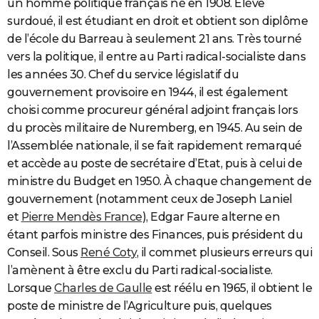
un homme politique français né en 1908. Elève
City break
Voyage de noces
Climat
Destinations
Voyage nature
Forum
+
PHOTO
surdoué, il est étudiant en droit et obtient son diplôme
de l’école du Barreau à seulement 21 ans. Très tourné
GUIDES D'ACHAT
vers la politique, il entre au Parti radical-socialiste dans
les années 30. Chef du service législatif du
BONS PLANS
gouvernement provisoire en 1944, il est également
CARTE DE VOEUX
choisi comme procureur général adjoint français lors
du procès militaire de Nuremberg, en 1945. Au sein de
Carte Bonne année
Carte Pâques
Carte de Noël
Carte Saint-Valentin
Carte d'anniversaire
DICTIONNAIRE
l’Assemblée nationale, il se fait rapidement remarqué
Biographies
Expressions
Dictionnaire
Citations
Proverbes
PROGRAMME TV
et accède au poste de secrétaire d’Etat, puis à celui de
ministre du Budget en 1950. À chaque changement de
COPAINS D'AVANT
gouvernement (notamment ceux de Joseph Laniel
Se connecter
Collèges
Universités
Service militaire
S'inscrire
Lycées
Primaires
Entreprises
Avis de recherche
et
Pierre Mendès France
), Edgar Faure alterne en
AVIS DE DÉCÈS
étant parfois ministre des Finances, puis président du
FORUM
Conseil. Sous
René Coty
, il commet plusieurs erreurs qui
l’amènent à être exclu du Parti radical-socialiste.
Lifestyle
Sport
Television
Cinema
Bricolage
Culture
Auto
Voyage
Lorsque
Charles de Gaulle
est réélu en 1965, il obtient le
poste de ministre de l’Agriculture puis, quelques