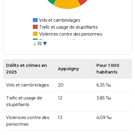
Vols et cambriolages
Trafic et usage de stupéfiants
Violences contre des personnes
Destructions et dégradations
1/2
Escroqueries et fraudes
Délits et crimes en
Pour 1 000
Appoigny
2025
habitants
Vols et cambriolages
20
6,35 ‰
Trafic et usage de
12
3,85 ‰
stupéfiants
Violences contre des
13
4,09 ‰
personnes