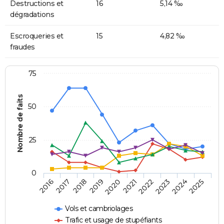
Destructions et
16
5,14 ‰
dégradations
Escroqueries et
15
4,82 ‰
fraudes
75
Nombre de faits
50
25
0
2018
2023
2020
2025
2017
2022
2019
2024
2016
2021
Vols et cambriolages
Trafic et usage de stupéfiants