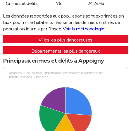
Crimes et délits
76
24,25 ‰
Les données rapportées aux populations sont exprimées en
taux pour mille habitants (‰) selon les dernièrs chiffres de
population fournis par l'Insee.
Voir la méthodologie
.
Villes les plus dangereuses
Départements les plus dangereux
Principaux crimes et délits à Appoigny
Données 2025 (source : Linternaute.com d'après le Ministère de
l'Intérieur et des Outre-Mer)