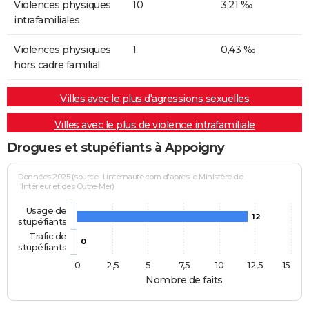
Violences physiques
10
3,21 ‰
intrafamiliales
Violences physiques
1
0,43 ‰
hors cadre familial
Villes avec le plus d'agressions sexuelles
Villes avec le plus de violence intrafamiliale
Drogues et stupéfiants à Appoigny
Données 2025 (source : Linternaute.com d'après le Ministère de
l'Intérieur et des Outre-Mer)
Usage de
12
stupéfiants
Trafic de
0
stupéfiants
0
2,5
5
7,5
10
12,5
15
Nombre de faits