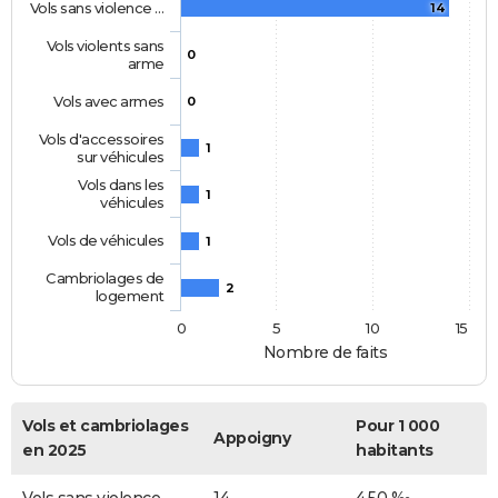
Vols sans violence …
14
Vols violents sans
0
arme
Vols avec armes
0
Vols d'accessoires
1
sur véhicules
Vols dans les
1
véhicules
Vols de véhicules
1
Cambriolages de
2
logement
0
5
10
15
Nombre de faits
Vols et cambriolages
Pour 1 000
Appoigny
en 2025
habitants
Vols sans violence
14
4,50 ‰