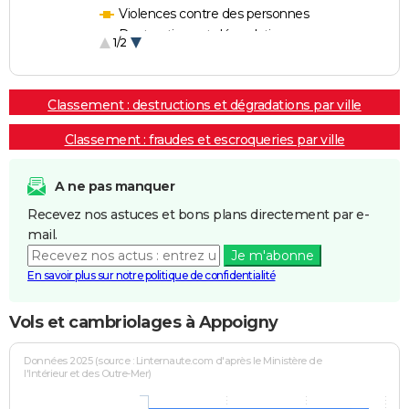
Violences contre des personnes
Destructions et dégradations
1/2
Escroqueries et fraudes
Classement : destructions et dégradations par ville
Classement : fraudes et escroqueries par ville
A ne pas manquer
Recevez nos astuces et bons plans directement par e-
mail.
Je m'abonne
En savoir plus sur notre politique de confidentialité
Vols et cambriolages à Appoigny
Données 2025 (source : Linternaute.com d'après le Ministère de
l'Intérieur et des Outre-Mer)