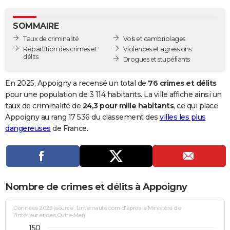
City break
Voyage de noces
Climat
Destinations
Voyage nature
Forum
+
PHOTO
SOMMAIRE
GUIDES D'ACHAT
Taux de criminalité
Vols et cambriolages
Répartition des crimes et
Violences et agressions
BONS PLANS
délits
Drogues et stupéfiants
CARTE DE VOEUX
En 2025, Appoigny a recensé un total de
76 crimes et délits
Carte Bonne année
Carte Pâques
Carte de Noël
Carte Saint-Valentin
Carte d'anniversaire
pour une population de 3 114 habitants. La ville affiche ainsi un
DICTIONNAIRE
taux de criminalité de
24,3 pour mille habitants
, ce qui place
Biographies
Expressions
Dictionnaire
Citations
Proverbes
Appoigny au rang 17 536 du classement des
villes les plus
PROGRAMME TV
dangereuses
de France.
COPAINS D'AVANT
Se connecter
Collèges
Universités
Service militaire
S'inscrire
Lycées
Primaires
Entreprises
Avis de recherche
AVIS DE DÉCÈS
FORUM
Nombre de crimes et délits à Appoigny
Lifestyle
Sport
Television
Cinema
Bricolage
Culture
Auto
Voyage
Données 2025 (source : Linternaute.com d'après le Ministère de
l'Intérieur et des Outre-Mer)
150