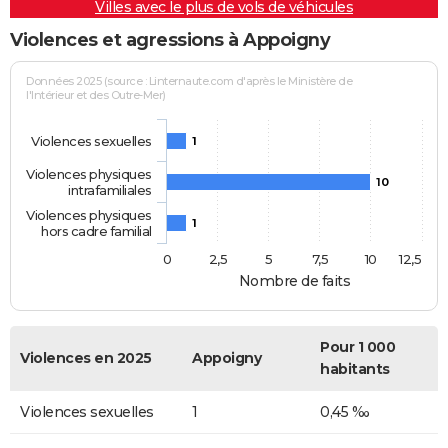
Villes avec le plus de vols de véhicules
Violences et agressions à Appoigny
Données 2025 (source : Linternaute.com d'après le Ministère de
l'Intérieur et des Outre-Mer)
Violences sexuelles
1
Violences physiques
10
intrafamiliales
Violences physiques
1
hors cadre familial
0
2,5
5
7,5
10
12,5
Nombre de faits
Pour 1 000
Violences en 2025
Appoigny
habitants
Violences sexuelles
1
0,45 ‰