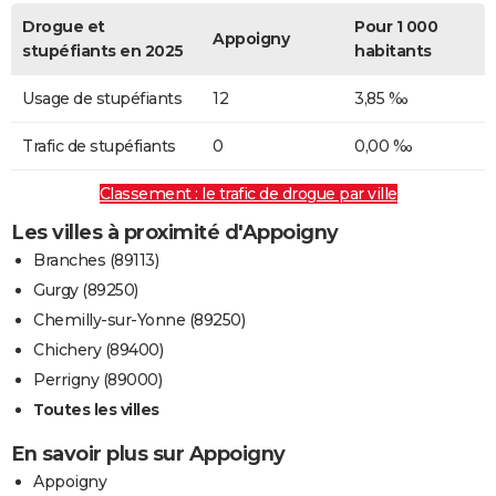
Drogue et
Pour 1 000
Appoigny
stupéfiants en 2025
habitants
Usage de stupéfiants
12
3,85 ‰
Trafic de stupéfiants
0
0,00 ‰
Classement : le trafic de drogue par ville
Les villes à proximité d'Appoigny
Branches (89113)
Gurgy (89250)
Chemilly-sur-Yonne (89250)
Chichery (89400)
Perrigny (89000)
Toutes les villes
En savoir plus sur Appoigny
Appoigny