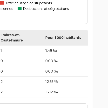
Trafic et usage de stupéfiants
ersonnes
Destructions et dégradations
Embres-et-
Pour 1 000 habitants
Castelmaure
1
7,49 ‰
0
0,00 ‰
0
0,00 ‰
2
12,88 ‰
2
13,12 ‰