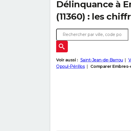
Délinquance à
E
(11360) : les chiff
Voir aussi :
Saint-Jean-de-Barrou
V
Opoul-Périllos
Comparer Embres-et