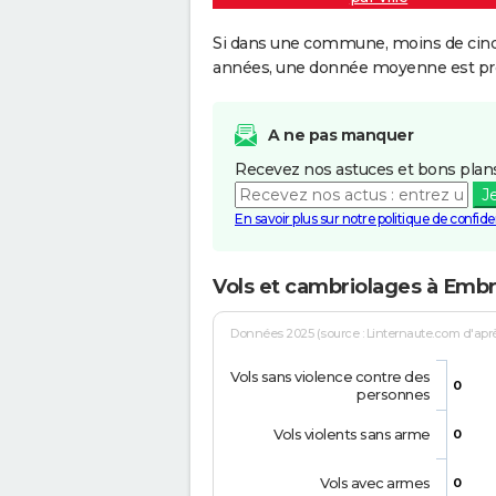
Si dans une commune, moins de cinq f
années, une donnée moyenne est pro
A ne pas manquer
Recevez nos astuces et bons plans
J
En savoir plus sur notre politique de confiden
Vols et cambriolages à Emb
Données 2025 (source : Linternaute.com d'après 
Vols sans violence contre des
0
personnes
Vols violents sans arme
0
Vols avec armes
0