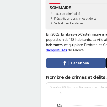
SOMMAIRE
Taux de criminalité
Répartition des crimes et délits
Vols et cambriolages
En 2025, Embres-et-Castelmaure a r
population de 165 habitants. La ville a
habitants
, ce qui place Embres-et-
dangereuses
de France.
Facebook
Nombre de crimes et délits
Données 2025 (source : Linternaute.com d'après 
15
12,5