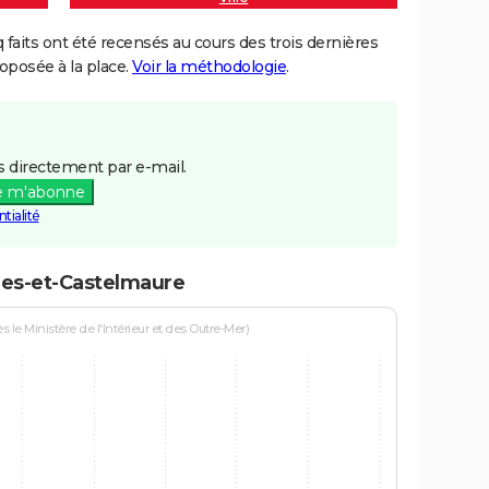
aits ont été recensés au cours des trois dernières
posée à la place.
Voir la méthodologie
.
 directement par e-mail.
e m'abonne
tialité
res-et-Castelmaure
le Ministère de l'Intérieur et des Outre-Mer)