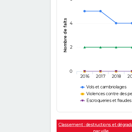
Nombre de faits
4
2
0
2016
2017
2018
2
Vols et cambriolages
Violences contre des p
Escroqueries et fraudes
Classement : destructions et dégrad
par ville