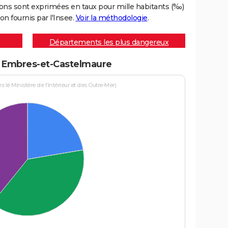
ons sont exprimées en taux pour mille habitants (‰)
on fournis par l'Insee.
Voir la méthodologie
.
Départements les plus dangereux
 à Embres-et-Castelmaure
le Ministère de l'Intérieur et des Outre-Mer)