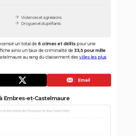
Violences et agressions
Drogues et stupéfiants
ecensé un total de
6 crimes et délits
pour une
ffiche ainsi un taux de criminalité de
33,5 pour mille
Castelmaure au rang du classement des
villes les plus
Email
 à Embres-et-Castelmaure
le Ministère de l'Intérieur et des Outre-Mer)