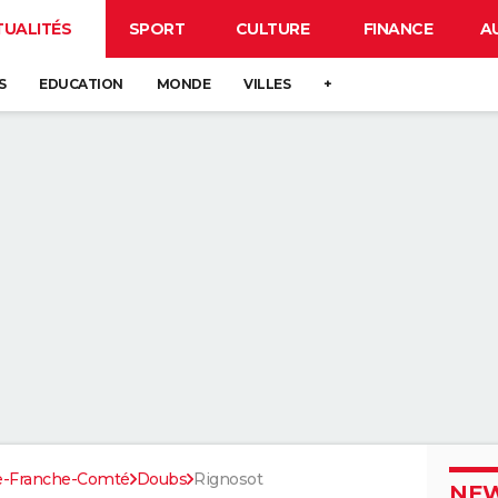
TUALITÉS
SPORT
CULTURE
FINANCE
A
S
EDUCATION
MONDE
VILLES
+
e-Franche-Comté
Doubs
Rignosot
NEW