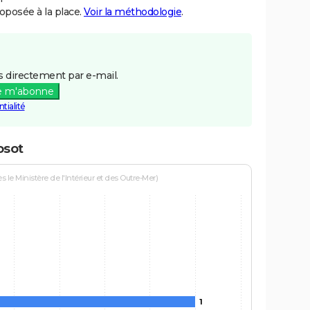
posée à la place.
Voir la méthodologie
.
 directement par e-mail.
e m'abonne
tialité
osot
le Ministère de l'Intérieur et des Outre-Mer)
1