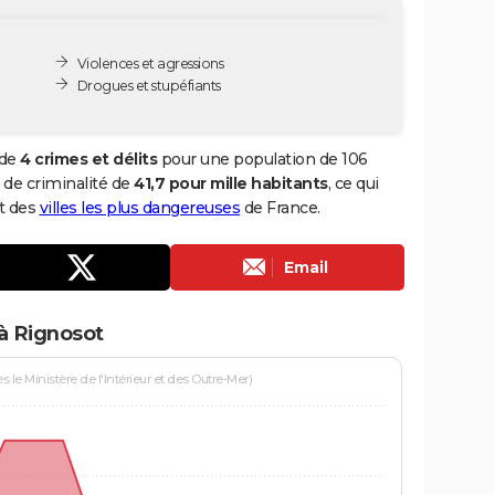
Violences et agressions
Drogues et stupéfiants
 de
4 crimes et délits
pour une population de 106
x de criminalité de
41,7 pour mille habitants
, ce qui
t des
villes les plus dangereuses
de France.
Email
à Rignosot
le Ministère de l'Intérieur et des Outre-Mer)