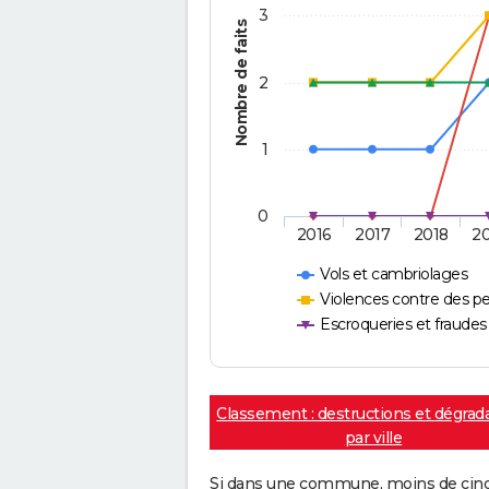
3
Nombre de faits
2
1
0
2016
2017
2018
2
Vols et cambriolages
Violences contre des p
Escroqueries et fraudes
Classement : destructions et dégrad
par ville
Si dans une commune, moins de cinq f