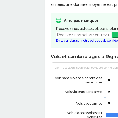
années, une donnée moyenne est pro
A ne pas manquer
Recevez nos astuces et bons plans
J
En savoir plus sur notre politique de confiden
Vols et cambriolages à Rign
Données 2025 (source : Linternaute.com d'après 
Vols sans violence contre des
0
personnes
Vols violents sans arme
0
Vols avec armes
0
Vols d'accessoires sur
véhicules