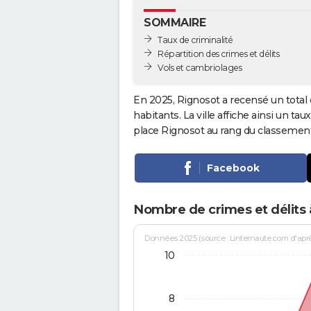
SOMMAIRE
Taux de criminalité
Répartition des crimes et délits
Vols et cambriolages
En 2025, Rignosot a recensé un total
habitants. La ville affiche ainsi un tau
place Rignosot au rang du classemen
Facebook
Nombre de crimes et délits 
Données 2025 (source : Linternaute.com d'après 
10
8