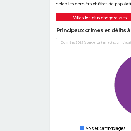
selon les dernièrs chiffres de populati
Villes les plus dangereuses
Principaux crimes et délits 
Données 2025 (source : Linternaute.com d'après 
Vols et cambriolages