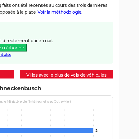
aits ont été recensés au cours des trois dernières
posée à la place.
Voir la méthodologie
.
 directement par e-mail.
e m'abonne
tialité
Villes avec le plus de vols de véhicules
Schneckenbusch
le Ministère de l'Intérieur et des Outre-Mer)
2