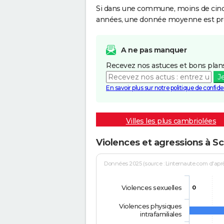
Si dans une commune, moins de cinq f
années, une donnée moyenne est pro
A ne pas manquer
Recevez nos astuces et bons plans
J
En savoir plus sur notre politique de confiden
Villes les plus cambriolées
Violences et agressions à 
Données 2025 (source : Linternaute.com d'après 
Violences sexuelles
0
Violences physiques
intrafamiliales