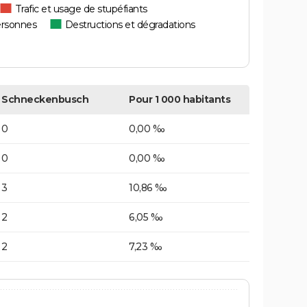
Trafic et usage de stupéfiants
ersonnes
Destructions et dégradations
Schneckenbusch
Pour 1 000 habitants
0
0,00 ‰
0
0,00 ‰
3
10,86 ‰
2
6,05 ‰
2
7,23 ‰