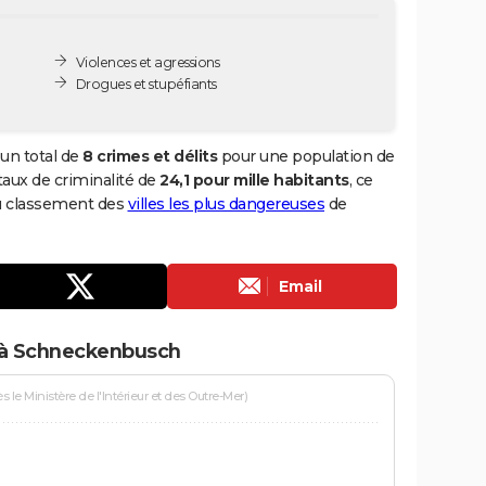
Violences et agressions
Drogues et stupéfiants
un total de
8 crimes et délits
pour une population de
 taux de criminalité de
24,1 pour mille habitants
, ce
u classement des
villes les plus dangereuses
de
Email
 à Schneckenbusch
le Ministère de l'Intérieur et des Outre-Mer)