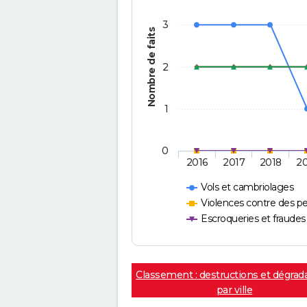
3
Nombre de faits
2
1
0
2016
2017
2018
2
Vols et cambriolages
Violences contre des p
Escroqueries et fraudes
Classement : destructions et dégrad
par ville