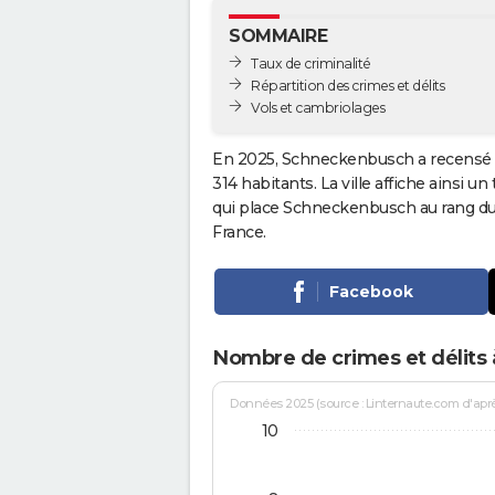
SOMMAIRE
Taux de criminalité
Répartition des crimes et délits
Vols et cambriolages
En 2025, Schneckenbusch a recensé 
314 habitants. La ville affiche ainsi un
qui place Schneckenbusch au rang d
France.
Facebook
Nombre de crimes et délits
Données 2025 (source : Linternaute.com d'après 
10