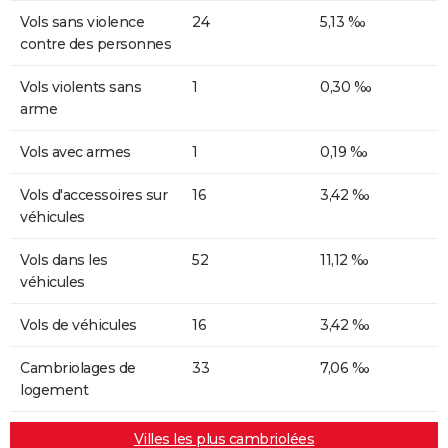
Vols sans violence
24
5,13 ‰
contre des personnes
Vols violents sans
1
0,30 ‰
arme
Vols avec armes
1
0,19 ‰
Vols d'accessoires sur
16
3,42 ‰
véhicules
Vols dans les
52
11,12 ‰
véhicules
Vols de véhicules
16
3,42 ‰
Cambriolages de
33
7,06 ‰
logement
Villes les plus cambriolées