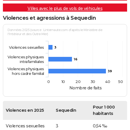
Villes avec le plus de vols de véhicules
Violences et agressions à Sequedin
Données 2025 (source : Linternaute.com d'après le Ministère de
l'Intérieur et des Outre-Mer)
Violences sexuelles
3
Violences physiques
16
intrafamiliales
Violences physiques
39
hors cadre familial
0
10
20
30
40
50
Nombre de faits
Pour 1 000
Violences en 2025
Sequedin
habitants
Violences sexuelles
3
0,54 ‰