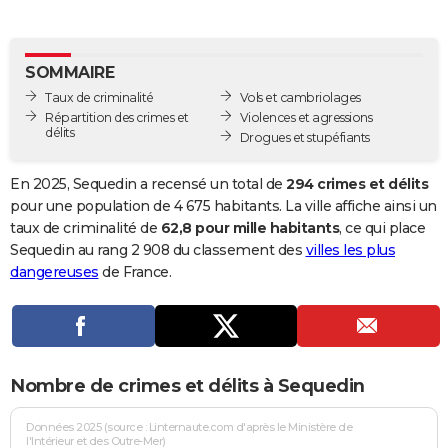
City break
Voyage de noces
Climat
Destinations
Voyage nature
Forum
+
PHOTO
GUIDES D'ACHAT
SOMMAIRE
Taux de criminalité
Vols et cambriolages
BONS PLANS
Répartition des crimes et
Violences et agressions
délits
Drogues et stupéfiants
CARTE DE VOEUX
Carte Bonne année
Carte Pâques
Carte de Noël
Carte Saint-Valentin
Carte d'anniversaire
En 2025, Sequedin a recensé un total de
294 crimes et délits
DICTIONNAIRE
pour une population de 4 675 habitants. La ville affiche ainsi un
Biographies
Expressions
Dictionnaire
Citations
Proverbes
taux de criminalité de
62,8 pour mille habitants
, ce qui place
PROGRAMME TV
Sequedin au rang 2 908 du classement des
villes les plus
COPAINS D'AVANT
dangereuses
de France.
Se connecter
Collèges
Universités
Service militaire
S'inscrire
Lycées
Primaires
Entreprises
Avis de recherche
AVIS DE DÉCÈS
FORUM
Nombre de crimes et délits à Sequedin
Lifestyle
Sport
Television
Cinema
Bricolage
Culture
Auto
Voyage
Données 2025 (source : Linternaute.com d'après le Ministère de
l'Intérieur et des Outre-Mer)