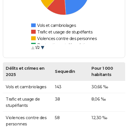
Vols et cambriolages
Trafic et usage de stupéfiants
Violences contre des personnes
Destructions et dégradations
1/2
Escroqueries et fraudes
Délits et crimes en
Pour 1 000
Sequedin
2025
habitants
Vols et cambriolages
143
30,66 ‰
Trafic et usage de
38
8,06 ‰
stupéfiants
Violences contre des
58
12,30 ‰
personnes