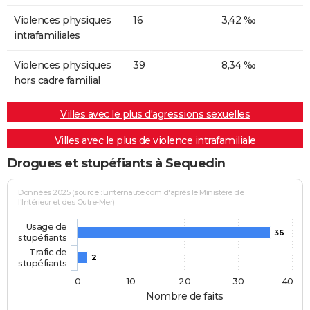
Violences physiques
16
3,42 ‰
intrafamiliales
Violences physiques
39
8,34 ‰
hors cadre familial
Villes avec le plus d'agressions sexuelles
Villes avec le plus de violence intrafamiliale
Drogues et stupéfiants à Sequedin
Données 2025 (source : Linternaute.com d'après le Ministère de
l'Intérieur et des Outre-Mer)
Usage de
36
stupéfiants
Trafic de
2
stupéfiants
0
10
20
30
40
Nombre de faits