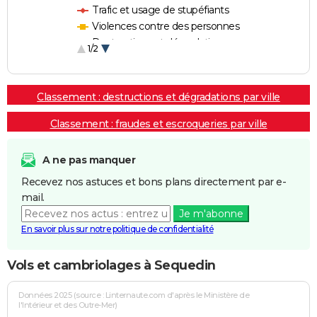
Trafic et usage de stupéfiants
Violences contre des personnes
Destructions et dégradations
1/2
Escroqueries et fraudes
Classement : destructions et dégradations par ville
Classement : fraudes et escroqueries par ville
A ne pas manquer
Recevez nos astuces et bons plans directement par e-
mail.
Je m'abonne
En savoir plus sur notre politique de confidentialité
Vols et cambriolages à Sequedin
Données 2025 (source : Linternaute.com d'après le Ministère de
l'Intérieur et des Outre-Mer)