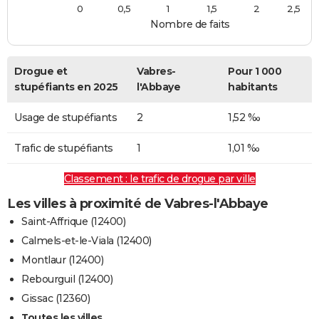
0
0,5
1
1,5
2
2,5
Nombre de faits
Drogue et
Vabres-
Pour 1 000
stupéfiants en 2025
l'Abbaye
habitants
Usage de stupéfiants
2
1,52 ‰
Trafic de stupéfiants
1
1,01 ‰
Classement : le trafic de drogue par ville
Les villes à proximité de Vabres-l'Abbaye
Saint-Affrique (12400)
Calmels-et-le-Viala (12400)
Montlaur (12400)
Rebourguil (12400)
Gissac (12360)
Toutes les villes