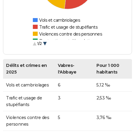
Vols et cambriolages
Trafic et usage de stupéfiants
Violences contre des personnes
Destructions et dégradations
1/2
Escroqueries et fraudes
Délits et crimes en
Vabres-
Pour 1 000
2025
l'Abbaye
habitants
Vols et cambriolages
6
5,12 ‰
Trafic et usage de
3
2,53 ‰
stupéfiants
Violences contre des
5
3,76 ‰
personnes