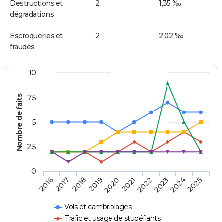
Destructions et
2
1,35 ‰
dégradations
Escroqueries et
2
2,02 ‰
fraudes
10
Nombre de faits
7,5
5
2,5
0
2018
2023
2020
2025
2017
2022
2019
2024
2016
2021
Vols et cambriolages
Trafic et usage de stupéfiants