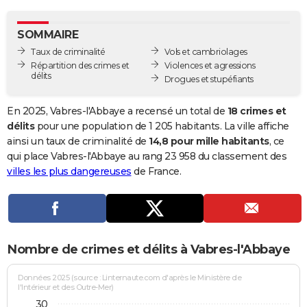
City break
Voyage de noces
Climat
Destinations
Voyage nature
Forum
+
PHOTO
SOMMAIRE
GUIDES D'ACHAT
Taux de criminalité
Vols et cambriolages
Répartition des crimes et
Violences et agressions
BONS PLANS
délits
Drogues et stupéfiants
CARTE DE VOEUX
En 2025, Vabres-l'Abbaye a recensé un total de
18 crimes et
Carte Bonne année
Carte Pâques
Carte de Noël
Carte Saint-Valentin
Carte d'anniversaire
délits
pour une population de 1 205 habitants. La ville affiche
DICTIONNAIRE
ainsi un taux de criminalité de
14,8 pour mille habitants
, ce
Biographies
Expressions
Dictionnaire
Citations
Proverbes
qui place Vabres-l'Abbaye au rang 23 958 du classement des
PROGRAMME TV
villes les plus dangereuses
de France.
COPAINS D'AVANT
Se connecter
Collèges
Universités
Service militaire
S'inscrire
Lycées
Primaires
Entreprises
Avis de recherche
AVIS DE DÉCÈS
FORUM
Nombre de crimes et délits à Vabres-l'Abbaye
Lifestyle
Sport
Television
Cinema
Bricolage
Culture
Auto
Voyage
Données 2025 (source : Linternaute.com d'après le Ministère de
l'Intérieur et des Outre-Mer)
30