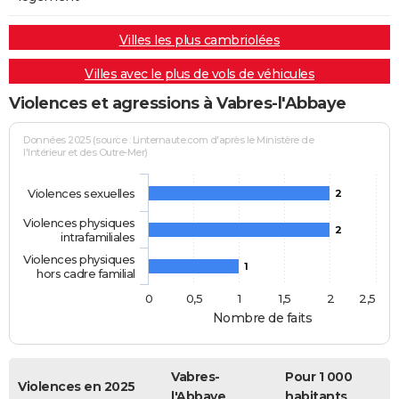
Villes les plus cambriolées
Villes avec le plus de vols de véhicules
Violences et agressions à Vabres-l'Abbaye
Données 2025 (source : Linternaute.com d'après le Ministère de
l'Intérieur et des Outre-Mer)
Violences sexuelles
2
Violences physiques
2
intrafamiliales
Violences physiques
1
hors cadre familial
0
0,5
1
1,5
2
2,5
Nombre de faits
Vabres-
Pour 1 000
Violences en 2025
l'Abbaye
habitants