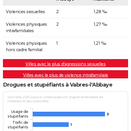
Violences sexuelles
2
1,28 ‰
Violences physiques
2
1,27 ‰
intrafamiliales
Violences physiques
1
1,21 ‰
hors cadre familial
Villes avec le plus d'agressions sexuelles
Villes avec le plus de violence intrafamiliale
Drogues et stupéfiants à Vabres-l'Abbaye
Données 2025 (source : Linternaute.com d'après le Ministère de
l'Intérieur et des Outre-Mer)
Usage de
2
stupéfiants
Trafic de
1
stupéfiants