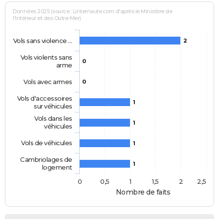
Données 2025 (source : Linternaute.com d'après le Ministère de
l'Intérieur et des Outre-Mer)
Vols sans violence …
2
Vols violents sans
0
arme
Vols avec armes
0
Vols d'accessoires
1
sur véhicules
Vols dans les
1
véhicules
Vols de véhicules
1
Cambriolages de
1
logement
0
0,5
1
1,5
2
2,5
Nombre de faits