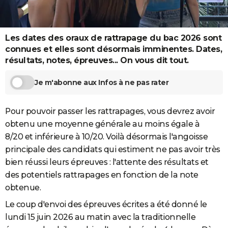
City break
Voyage de noces
Climat
Destinations
Voyage nature
Forum
+
PHOTO
GUIDES D'ACHAT
Les dates des oraux de rattrapage du bac 2026 sont
connues et elles sont désormais imminentes. Dates,
BONS PLANS
résultats, notes, épreuves... On vous dit tout.
CARTE DE VOEUX
Je m'abonne aux Infos à ne pas rater
Carte Bonne année
Carte Pâques
Carte de Noël
Carte Saint-Valentin
Carte d'anniversaire
DICTIONNAIRE
Pour pouvoir passer les rattrapages, vous devrez avoir
Biographies
Expressions
Dictionnaire
Citations
Proverbes
PROGRAMME TV
obtenu une moyenne générale au moins égale à
COPAINS D'AVANT
8/20 et inférieure à 10/20. Voilà désormais l'angoisse
principale des candidats qui estiment ne pas avoir très
Se connecter
Collèges
Universités
Service militaire
S'inscrire
Lycées
Primaires
Entreprises
Avis de recherche
AVIS DE DÉCÈS
bien réussi leurs épreuves : l'attente des résultats et
des potentiels rattrapages en fonction de la note
FORUM
obtenue.
Lifestyle
Sport
Television
Cinema
Bricolage
Culture
Auto
Voyage
Le coup d'envoi des épreuves écrites a été donné le
lundi 15 juin 2026 au matin avec la traditionnelle