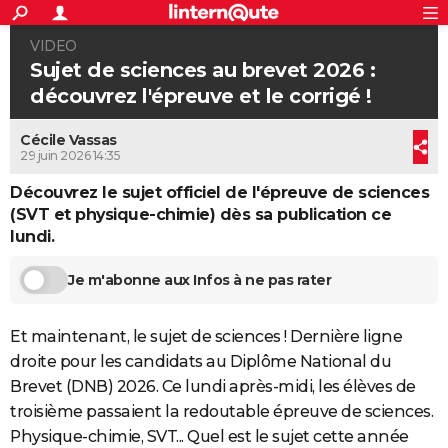
ACTUALITÉS
VIDEO
Connexion
S'inscrire
Rechercher
Société
Education
Villes
Politique
Faits Divers
Monde
+
SPORT
Sujet de sciences au brevet 2026 :
découvrez l'épreuve et le corrigé !
Football
Cyclisme
Forum
Coupe du monde 2026
Tennis
Rugby
CULTURE
Cécile Vassas
TNT
Cinéma
Musique
Programme TV
Streaming
Sorties cinéma
+
FINANCE
29 juin 2026 14:35
Impôts
Immobilier
Banque
Crédit
Retraite
Epargne
Risques naturels par ville
Assurance
AUTO
Découvrez le sujet officiel de l'épreuve de sciences
(SVT et physique-chimie) dès sa publication ce
Réserver un essai
Berlines
Forum auto
Essais
Citadines
SUV
+
HIGH-TECH
lundi.
Meilleur smartphone
Ordinateurs
Guide high-tech
Mobiles
Internet
Jeux vidéo
+
BRICOLAGE
Je m'abonne aux Infos à ne pas rater
Aménagement intérieur
Cuisine
Jardinage
+
Forum
Extérieur
Salle de bains
Rangement
WEEK-END
Et maintenant, le sujet de sciences ! Dernière ligne
Escapades
Expositions
Week-end nature
Guides de France
Patrimoine
Musées
+
LIFESTYLE
droite pour les candidats au Diplôme National du
Brevet (DNB) 2026. Ce lundi après-midi, les élèves de
Bien-être
Mode
+
Art de vivre
Loisirs
Modes de vie
SANTE
troisième passaient la redoutable épreuve de sciences.
Guide de la santé
Médicaments
+
Alimentation
Maladies
Sommeil
VOYAGE
Physique-chimie, SVT... Quel est le sujet cette année