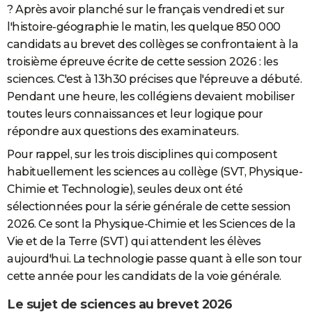
? Après avoir planché sur le français vendredi et sur
City break
Voyage de noces
Climat
Destinations
Voyage nature
Forum
+
PHOTO
l'histoire-géographie le matin, les quelque 850 000
candidats au brevet des collèges se confrontaient à la
GUIDES D'ACHAT
troisième épreuve écrite de cette session 2026 : les
BONS PLANS
sciences. C'est à 13h30 précises que l'épreuve a débuté.
Pendant une heure, les collégiens devaient mobiliser
CARTE DE VOEUX
toutes leurs connaissances et leur logique pour
Carte Bonne année
Carte Pâques
Carte de Noël
Carte Saint-Valentin
Carte d'anniversaire
DICTIONNAIRE
répondre aux questions des examinateurs.
Pour rappel, sur les trois disciplines qui composent
Biographies
Expressions
Dictionnaire
Citations
Proverbes
PROGRAMME TV
habituellement les sciences au collège (SVT, Physique-
COPAINS D'AVANT
Chimie et Technologie), seules deux ont été
sélectionnées pour la série générale de cette session
Se connecter
Collèges
Universités
Service militaire
S'inscrire
Lycées
Primaires
Entreprises
Avis de recherche
AVIS DE DÉCÈS
2026. Ce sont la Physique-Chimie et les Sciences de la
Vie et de la Terre (SVT) qui attendent les élèves
FORUM
aujourd'hui. La technologie passe quant à elle son tour
Lifestyle
Sport
Television
Cinema
Bricolage
Culture
Auto
Voyage
cette année pour les candidats de la voie générale.
Le sujet de sciences au brevet 2026