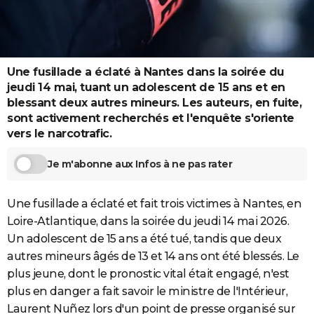
City break
Voyage de noces
Climat
Destinations
Voyage nature
Forum
+
PHOTO
GUIDES D'ACHAT
Une fusillade a éclaté à Nantes dans la soirée du
BONS PLANS
jeudi 14 mai, tuant un adolescent de 15 ans et en
CARTE DE VOEUX
blessant deux autres mineurs. Les auteurs, en fuite,
sont activement recherchés et l'enquête s'oriente
Carte Bonne année
Carte Pâques
Carte de Noël
Carte Saint-Valentin
Carte d'anniversaire
DICTIONNAIRE
vers le narcotrafic.
Biographies
Expressions
Dictionnaire
Citations
Proverbes
PROGRAMME TV
Je m'abonne aux Infos à ne pas rater
COPAINS D'AVANT
Une fusillade a éclaté et fait trois victimes à Nantes, en
Se connecter
Collèges
Universités
Service militaire
S'inscrire
Lycées
Primaires
Entreprises
Avis de recherche
AVIS DE DÉCÈS
Loire-Atlantique, dans la soirée du jeudi 14 mai 2026.
Un adolescent de 15 ans a été tué, tandis que deux
FORUM
autres mineurs âgés de 13 et 14 ans ont été blessés. Le
Lifestyle
Sport
Television
Cinema
Bricolage
Culture
Auto
Voyage
plus jeune, dont le pronostic vital était engagé, n'est
plus en danger a fait savoir le ministre de l'Intérieur,
Laurent Nuñez lors d'un point de presse organisé sur