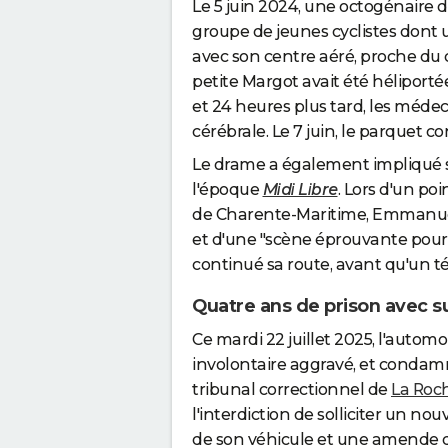
Le 5 juin 2024, une octogénaire d
groupe de jeunes cyclistes dont une
avec son centre aéré, proche du ce
petite Margot avait été héliporté
et 24 heures plus tard, les médec
cérébrale. Le 7 juin, le parquet co
Le drame a également impliqué si
l'époque
Midi Libre
. Lors d'un poi
de Charente-Maritime, Emmanuel C
et d'une "scène éprouvante pour t
continué sa route, avant qu'un té
Quatre ans de prison avec su
Ce mardi 22 juillet 2025, l'autom
involontaire aggravé, et condamn
tribunal correctionnel de
La Roch
l'interdiction de solliciter un n
de son véhicule et une amende 