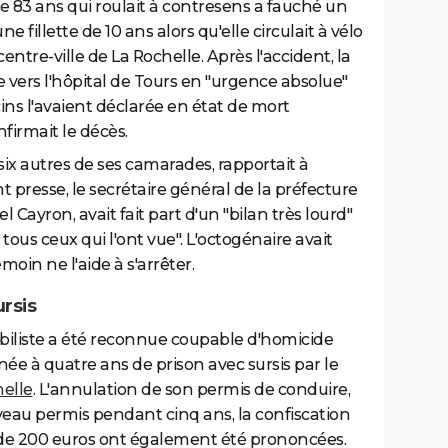
e 83 ans qui roulait à contresens a fauché un
 fillette de 10 ans alors qu'elle circulait à vélo
ntre-ville de La Rochelle. Après l'accident, la
e vers l'hôpital de Tours en "urgence absolue"
ins l'avaient déclarée en état de mort
nfirmait le décès.
x autres de ses camarades, rapportait à
nt presse, le secrétaire général de la préfecture
ayron, avait fait part d'un "bilan très lourd"
ous ceux qui l'ont vue". L'octogénaire avait
moin ne l'aide à s'arrêter.
rsis
obiliste a été reconnue coupable d'homicide
ée à quatre ans de prison avec sursis par le
elle
. L'annulation de son permis de conduire,
ouveau permis pendant cinq ans, la confiscation
de 200 euros ont également été prononcées.