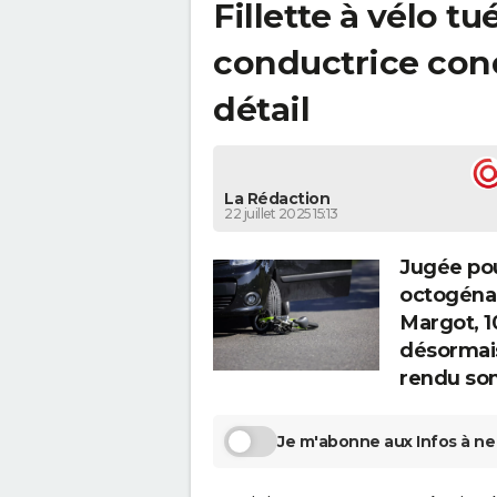
Fillette à vélo tu
conductrice con
détail
La Rédaction
22 juillet 2025 15:13
Jugée pou
octogénai
Margot, 1
désormais
rendu son
Je m'abonne aux Infos à ne 