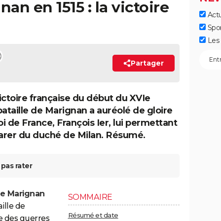
nan en 1515 : la victoire
Actu
Spo
Les 
Partager
ictoire française du début du XVIe
 bataille de Marignan a auréolé de gloire
oi de France, François Ier, lui permettant
arer du duché de Milan. Résumé.
pas rater
de Marignan
SOMMAIRE
aille de
Résumé et date
e des guerres