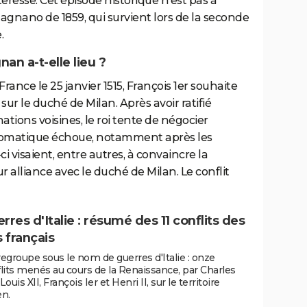
eresse. Cet épisode historique n'est pas à
agnano de 1859, qui survient lors de la seconde
.
nan a-t-elle lieu ?
ance le 25 janvier 1515, François 1er souhaite
 sur le duché de Milan. Après avoir ratifié
nations voisines, le roi tente de négocier
plomatique échoue, notamment après les
ci visaient, entre autres, à convaincre la
r alliance avec le duché de Milan. Le conflit
rres d'Italie : résumé des 11 conflits des
s français
egroupe sous le nom de guerres d'Italie : onze
lits menés au cours de la Renaissance, par Charles
 Louis XII, François Ier et Henri II, sur le territoire
en.