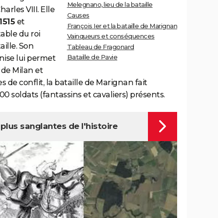
Melegnano, lieu de la bataille
harles VIII. Elle
Causes
 1515
et
François Ier et la bataille de Marignan
able du roi
Vainqueurs et conséquences
ille. Son
Tableau de Fragonard
Bataille de Pavie
nise lui permet
de Milan et
s de conflit, la bataille de Marignan fait
000 soldats (fantassins et cavaliers) présents.
s plus sanglantes de l'histoire