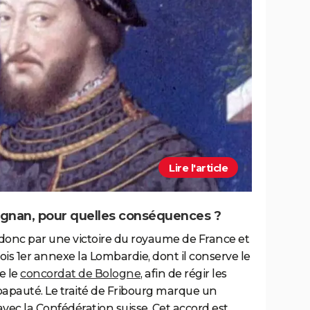
Lire l'article
rignan, pour quelles conséquences ?
 donc par une victoire du royaume de France et
ois 1er annexe la Lombardie, dont il conserve le
e le
concordat de Bologne
, afin de régir les
a papauté. Le traité de Fribourg marque un
avec la Confédération suisse. Cet accord est