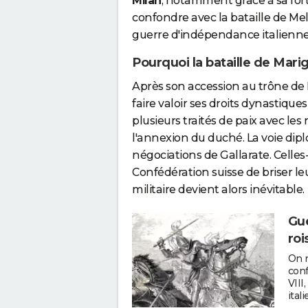
Milan
, notamment grâce à sa fort
confondre avec la bataille de Mel
guerre d'indépendance italienne
Pourquoi la bataille de Marig
Après son accession au trône de Fr
faire valoir ses droits dynastiques
plusieurs traités de paix avec les 
l'annexion du duché. La voie di
négociations de Gallarate. Celles-
Confédération suisse de briser leu
militaire devient alors inévitable.
Gue
roi
On r
conf
VIII,
itali