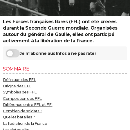
City break
Voyage de noces
Climat
Destinations
Voyage nature
Forum
+
PHOTO
GUIDES D'ACHAT
Les Forces françaises libres (FFL) ont été créées
durant la Seconde Guerre mondiale. Organisées
BONS PLANS
autour du général de Gaulle, elles ont participé
activement à la libération de la France.
CARTE DE VOEUX
Carte Bonne année
Carte Pâques
Carte de Noël
Carte Saint-Valentin
Carte d'anniversaire
Je m'abonne aux Infos à ne pas rater
DICTIONNAIRE
Biographies
Expressions
Dictionnaire
Citations
Proverbes
PROGRAMME TV
SOMMAIRE
COPAINS D'AVANT
Définition des FFL
Origine des FFL
Se connecter
Collèges
Universités
Service militaire
S'inscrire
Lycées
Primaires
Entreprises
Avis de recherche
AVIS DE DÉCÈS
Symboles des FFL
Composition des FFL
FORUM
Différence entre FFL et FFI
Combien de soldats ?
Lifestyle
Sport
Television
Cinema
Bricolage
Culture
Auto
Voyage
Quelles batailles ?
La libération de la France
Les dates clés