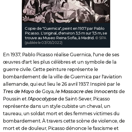
Copie de "Guernica", peint en 1937 par Pablo
Picasso. L'original, d'environ 3,5 m sur 7,5 m, se
trouve au Museo Reina Sofia, à Madrid.
© SIPA
(publiée le 03/05/2022)
En 1937, Pablo Picasso réalise Guernica, l'une de ses
œuvres d'art les plus célèbres et un symbole de la
guerre civile. Cette peinture représente le
bombardement de la ville de Guernica par l'aviation
allemande, qui eut lieu le 26 avril 1937. Inspiré par le
Tres de Mayo
de Goya,
le Massacre des Innocents
de
Poussin et
l'Apocalypse
de Saint-Sever, Picasso
représente dans un style cubiste un cheval, un
taureau, un soldat mort et des femmes victimes du
bombardement. À travers cette scène de violence, de
mort et de douleur, Picasso dénonce le fascisme et