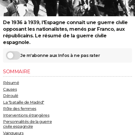
City break
Voyage de noces
Climat
Destinations
Voyage nature
Forum
+
PHOTO
GUIDES D'ACHAT
De 1936 à 1939, l'Espagne connaît une guerre civile
opposant les nationalistes, menés par Franco, aux
BONS PLANS
républicains. Le résumé de la guerre civile
espagnole.
CARTE DE VOEUX
Carte Bonne année
Carte Pâques
Carte de Noël
Carte Saint-Valentin
Carte d'anniversaire
Je m'abonne aux Infos à ne pas rater
DICTIONNAIRE
Biographies
Expressions
Dictionnaire
Citations
Proverbes
PROGRAMME TV
SOMMAIRE
COPAINS D'AVANT
Résumé
Causes
Se connecter
Collèges
Universités
Service militaire
S'inscrire
Lycées
Primaires
Entreprises
Avis de recherche
AVIS DE DÉCÈS
Déroulé
La "bataille de Madrid"
FORUM
Rôle des femmes
Interventions étrangères
Lifestyle
Sport
Television
Cinema
Bricolage
Culture
Auto
Voyage
Personnalités de la guerre
civile espagnole
Vainqueurs