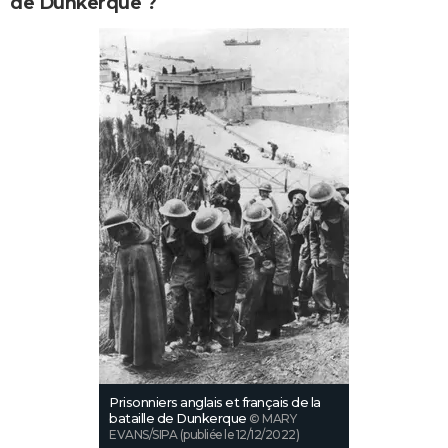
de Dunkerque ?
Prisonniers anglais et français de la
bataille de Dunkerque
© MARY
EVANS/SIPA (publiée le 12/12/2022)