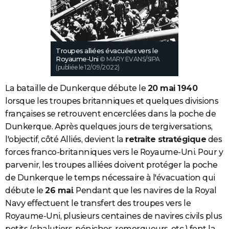
Troupes alliées évacuées vers le
Royaume-Uni
© MARY EVANS/SIPA
(publiée le 12/09/2022)
La bataille de Dunkerque débute le
20 mai 1940
lorsque les troupes britanniques et quelques divisions
françaises se retrouvent encerclées dans la poche de
Dunkerque. Après quelques jours de tergiversations,
l'objectif, côté Alliés, devient la
retraite stratégique
des
forces franco-britanniques vers le Royaume-Uni. Pour y
parvenir, les troupes alliées doivent protéger la poche
de Dunkerque le temps nécessaire à l'évacuation qui
débute le
26 mai
. Pendant que les navires de la Royal
Navy effectuent le transfert des troupes vers le
Royaume-Uni, plusieurs centaines de navires civils plus
petits (chalutiers, péniches, remorqueurs, etc.) font la