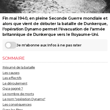
City break
Voyage de noces
Climat
Destinations
Voyage nature
Forum
+
PHOTO
GUIDES D'ACHAT
Fin mai 1940, en pleine Seconde Guerre mondiale et
alors que vient de débuter la bataille de Dunkerque,
BONS PLANS
l'opération Dynamo permet l'évacuation de l'armée
britannique de Dunkerque vers le Royaume-Uni.
CARTE DE VOEUX
Carte Bonne année
Carte Pâques
Carte de Noël
Carte Saint-Valentin
Carte d'anniversaire
Je m'abonne aux Infos à ne pas rater
DICTIONNAIRE
Biographies
Expressions
Dictionnaire
Citations
Proverbes
PROGRAMME TV
SOMMAIRE
COPAINS D'AVANT
Résumé de la bataille
Les causes
Se connecter
Collèges
Universités
Service militaire
S'inscrire
Lycées
Primaires
Entreprises
Avis de recherche
AVIS DE DÉCÈS
Les effectifs
Le déroulement
FORUM
Qui a gagné ?
Le nombre de morts
Lifestyle
Sport
Television
Cinema
Bricolage
Culture
Auto
Voyage
Le nom "opération Dynamo"
Les conséquences
Dans les films