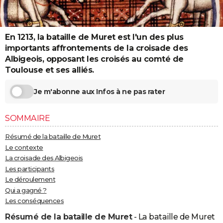
City break
Voyage de noces
Climat
Destinations
Voyage nature
Forum
+
PHOTO
GUIDES D'ACHAT
En 1213, la bataille de Muret est l'un des plus
importants affrontements de la croisade des
BONS PLANS
Albigeois, opposant les croisés au comté de
Toulouse et ses alliés.
CARTE DE VOEUX
Carte Bonne année
Carte Pâques
Carte de Noël
Carte Saint-Valentin
Carte d'anniversaire
Je m'abonne aux Infos à ne pas rater
DICTIONNAIRE
Biographies
Expressions
Dictionnaire
Citations
Proverbes
PROGRAMME TV
SOMMAIRE
COPAINS D'AVANT
Résumé de la bataille de Muret
Le contexte
Se connecter
Collèges
Universités
Service militaire
S'inscrire
Lycées
Primaires
Entreprises
Avis de recherche
AVIS DE DÉCÈS
La croisade des Albigeois
Les participants
FORUM
Le déroulement
Qui a gagné ?
Lifestyle
Sport
Television
Cinema
Bricolage
Culture
Auto
Voyage
Les conséquences
Résumé de la bataille de Muret
- La bataille de Muret