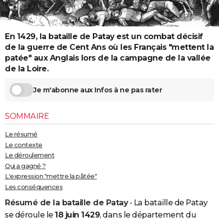
City break
Voyage de noces
Climat
Destinations
Voyage nature
Forum
+
PHOTO
GUIDES D'ACHAT
En 1429, la bataille de Patay est un combat décisif
de la guerre de Cent Ans où les Français "mettent la
BONS PLANS
patée" aux Anglais lors de la campagne de la vallée
de la Loire.
CARTE DE VOEUX
Carte Bonne année
Carte Pâques
Carte de Noël
Carte Saint-Valentin
Carte d'anniversaire
Je m'abonne aux Infos à ne pas rater
DICTIONNAIRE
Biographies
Expressions
Dictionnaire
Citations
Proverbes
PROGRAMME TV
SOMMAIRE
COPAINS D'AVANT
Le résumé
Le contexte
Se connecter
Collèges
Universités
Service militaire
S'inscrire
Lycées
Primaires
Entreprises
Avis de recherche
AVIS DE DÉCÈS
Le déroulement
Qui a gagné ?
FORUM
L'expression "mettre la pâtée"
Les conséquences
Lifestyle
Sport
Television
Cinema
Bricolage
Culture
Auto
Voyage
Résumé de la bataille de Patay
- La bataille de Patay
se déroule le
18 juin 1429
, dans le département du