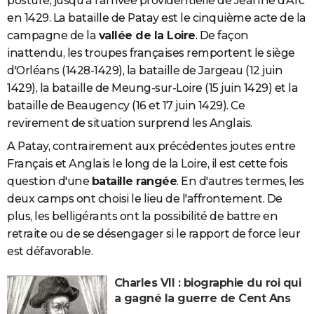
posture, jusqu'à l'arrivée providentielle de Jeanne d'Arc
en 1429. La bataille de Patay est le cinquième acte de la
campagne de la
vallée de la Loire
. De façon
inattendu, les troupes françaises remportent le siège
d'Orléans (1428-1429), la bataille de Jargeau (12 juin
1429), la bataille de Meung-sur-Loire (15 juin 1429) et la
bataille de Beaugency (16 et 17 juin 1429). Ce
revirement de situation surprend les Anglais.
A Patay, contrairement aux précédentes joutes entre
Français et Anglais le long de la Loire, il est cette fois
question d'une
bataille rangée
. En d'autres termes, les
deux camps ont choisi le lieu de l'affrontement. De
plus, les belligérants ont la possibilité de battre en
retraite ou de se désengager si le rapport de force leur
est défavorable.
Charles VII : biographie du roi qui
a gagné la guerre de Cent Ans