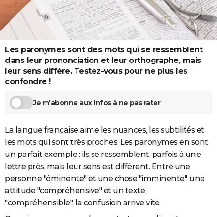
City break
Voyage de noces
Climat
Destinations
Voyage nature
Forum
+
PHOTO
GUIDES D'ACHAT
Les paronymes sont des mots qui se ressemblent
BONS PLANS
dans leur prononciation et leur orthographe, mais
CARTE DE VOEUX
leur sens diffère. Testez-vous pour ne plus les
confondre !
Carte Bonne année
Carte Pâques
Carte de Noël
Carte Saint-Valentin
Carte d'anniversaire
DICTIONNAIRE
Je m'abonne aux Infos à ne pas rater
Biographies
Expressions
Dictionnaire
Citations
Proverbes
PROGRAMME TV
COPAINS D'AVANT
La langue française aime les nuances, les subtilités et
les mots qui sont très proches. Les paronymes en sont
Se connecter
Collèges
Universités
Service militaire
S'inscrire
Lycées
Primaires
Entreprises
Avis de recherche
AVIS DE DÉCÈS
un parfait exemple : ils se ressemblent, parfois à une
lettre près, mais leur sens est différent. Entre une
FORUM
personne "éminente" et une chose "imminente", une
Lifestyle
Sport
Television
Cinema
Bricolage
Culture
Auto
Voyage
attitude "compréhensive" et un texte
"compréhensible", la confusion arrive vite.