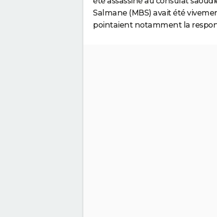
été assassiné au consulat saou
Salmane (MBS) avait été vivement
pointaient notamment la responsa