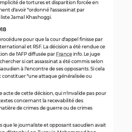
cité de tortures et disparition forcée en
hent d'avoir "ordonné l'assassinat par
aliste Jamal Khashoggi.
018
 procédure pour que la cour d'appel finisse par
ernational et RSF. La décision a été rendue ce
tion de l'AFP diffusée par
France
info. Le juge
, chercher si cet assassinat a été commis selon
saoudien à l'encontre de ses opposants. Si cela
it constituer "une attaque généralisée ou
e acte de cette décision, qui n'invalide pas pour
textes concernant la recevabilité des
 matière de crimes de guerre ou de crimes
ès que le journaliste et opposant saoudien avait