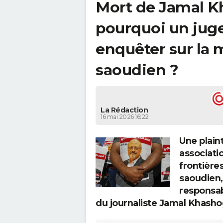
Mort de Jamal Kh
pourquoi un juge 
enquêter sur la 
saoudien ?
La Rédaction
16 mai 2026 16:22
Une plain
associatio
frontière
saoudien,
responsab
du journaliste Jamal Khasho