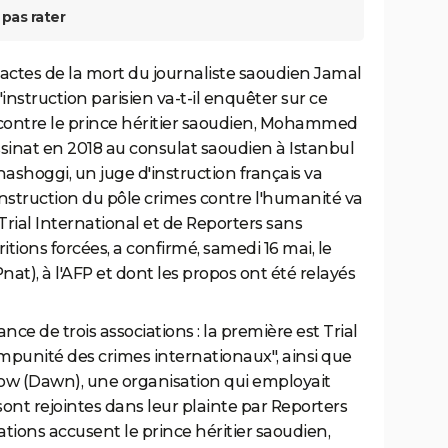
pas rater
xactes de la mort du journaliste saoudien Jamal
nstruction parisien va-t-il enquêter sur ce
te contre le prince héritier saoudien, Mohammed
sinat en 2018 au consulat saoudien à Istanbul
hashoggi, un juge d'instruction français va
'instruction du pôle crimes contre l'humanité va
 Trial International et de Reporters sans
ritions forcées, a confirmé, samedi 16 mai, le
nat), à l'AFP et dont les propos ont été relayés
ance de trois associations : la première est Trial
'impunité des crimes internationaux", ainsi que
ow (Dawn), une organisation qui employait
ont rejointes dans leur plainte par Reporters
ations accusent le prince héritier saoudien,