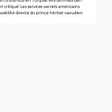
dien d'Istanbul en Turquie. Mohammed ben
 critiqué. Les services secrets américains
bilité directe du prince héritier saoudien.