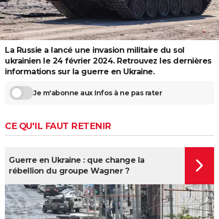
City break
Voyage de noces
Climat
Destinations
Voyage nature
Forum
+
PHOTO
GUIDES D'ACHAT
La Russie a lancé une invasion militaire du sol
BONS PLANS
ukrainien le 24 février 2024. Retrouvez les dernières
CARTE DE VOEUX
informations sur la guerre en Ukraine.
Carte Bonne année
Carte Pâques
Carte de Noël
Carte Saint-Valentin
Carte d'anniversaire
DICTIONNAIRE
Je m'abonne aux Infos à ne pas rater
Biographies
Expressions
Dictionnaire
Citations
Proverbes
PROGRAMME TV
CE QU'IL FAUT RETENIR
COPAINS D'AVANT
Se connecter
Collèges
Universités
Service militaire
S'inscrire
Lycées
Primaires
Entreprises
Avis de recherche
AVIS DE DÉCÈS
Guerre en Ukraine : que change la
rébellion du groupe Wagner ?
FORUM
Lifestyle
Sport
Television
Cinema
Bricolage
Culture
Auto
Voyage