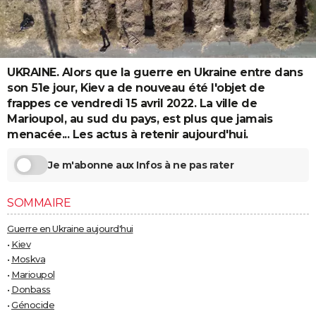
City break
Voyage de noces
Climat
Destinations
Voyage nature
Forum
+
PHOTO
GUIDES D'ACHAT
UKRAINE. Alors que la guerre en Ukraine entre dans
BONS PLANS
son 51e jour, Kiev a de nouveau été l'objet de
CARTE DE VOEUX
frappes ce vendredi 15 avril 2022. La ville de
Marioupol, au sud du pays, est plus que jamais
Carte Bonne année
Carte Pâques
Carte de Noël
Carte Saint-Valentin
Carte d'anniversaire
DICTIONNAIRE
menacée... Les actus à retenir aujourd'hui.
Biographies
Expressions
Dictionnaire
Citations
Proverbes
PROGRAMME TV
Je m'abonne aux Infos à ne pas rater
COPAINS D'AVANT
SOMMAIRE
Se connecter
Collèges
Universités
Service militaire
S'inscrire
Lycées
Primaires
Entreprises
Avis de recherche
AVIS DE DÉCÈS
Guerre en Ukraine aujourd'hui
•
Kiev
FORUM
•
Moskva
Lifestyle
Sport
Television
Cinema
Bricolage
Culture
Auto
Voyage
•
Marioupol
•
Donbass
•
Génocide