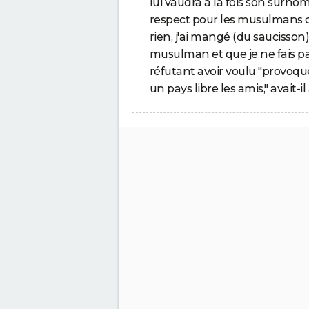
lui vaudra à la fois son surnom
respect pour les musulmans q
rien, j'ai mangé (du saucisson
musulman et que je ne fais pas
réfutant avoir voulu "provoq
un pays libre les amis," avait-i