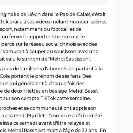
iginaire de Liévin dans le Pas-de-Calais, s'était
kTok grâce à ses vidéos mêlant humour, scènes
 sport, notamment du football et de
t un fervent supporter. Connu sous le
percé sur le réseau social chinois avec des
 il s'amusait à couper du saucisson avec une
ait valu le surnom de "Mehdi Saucisson".
s plus de 2 millions d'abonnés en partant à la
Cola portant le prénom de ses fans. Des
urs qui généraient à chaque fois des
e de deux fillettes en bas âge, Mehdi Bassit
nt sur son compte TikTok cette semaine.
 proches et sa communauté ont appris son
 au samedi 19 juillet. L'annonce a d'abord été
lissa ce samedi, avant d'être relayée et
is. Mehdi Bassit est mort à l'âge de 32 ans. En