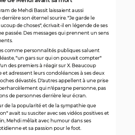
able de Mehdi avant sa mort
ram de Mehdi Bassit laissaient aussi
derrière son éternel sourire. "Je garde le
aucoup de choses", écrivait-il en légende de ses
ne passée. Des messages qui prennent un sens
ments.
mes comme personnalités publiques saluent
ste, "un gars sur qui on pouvait compter"
'un des premiers à réagir sur X. Beaucoup
e et adressent leurs condoléances à ses deux
s proches dévastés. D'autres appellent à une prise
yberharcèlement qui n'épargne personne, pas
ons de personnes derrière leur écran.
 de la popularité et de la sympathie que
n" avait su susciter avec ses vidéos positives et
vin, Mehdi mêlait avec humour dans ses
tidienne et sa passion pour le foot.