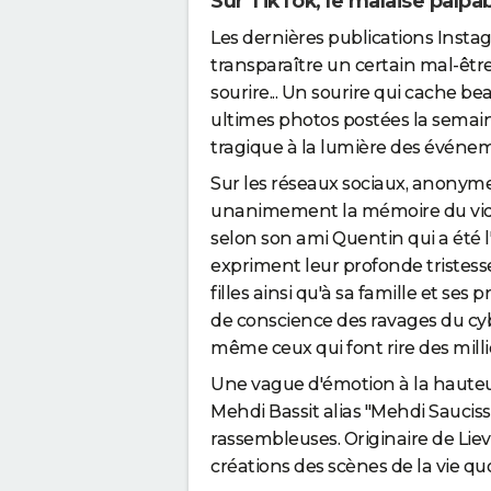
Sur TikTok, le malaise palp
Les dernières publications Instag
transparaître un certain mal-être 
sourire... Un sourire qui cache be
ultimes photos postées la semai
tragique à la lumière des événe
Sur les réseaux sociaux, anony
unanimement la mémoire du vidéa
selon son ami Quentin qui a été l
expriment leur profonde tristess
filles ainsi qu'à sa famille et se
de conscience des ravages du c
même ceux qui font rire des milli
Une vague d'émotion à la hauteur
Mehdi Bassit alias "Mehdi Saucisso
rassembleuses. Originaire de Lie
créations des scènes de la vie quo