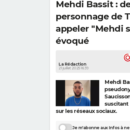
Mehdi Bassit : de
personnage de Ti
appeler "Mehdi s
évoqué
La Rédaction
21 juillet 2025 16:39
Mehdi Bas
pseudony
Saucisson
suscitan
sur les réseaux sociaux.
Je m'abonne aux Infos à ne 