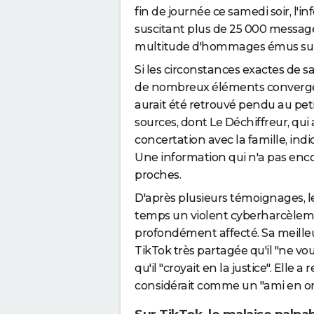
fin de journée ce samedi soir, l'
suscitant plus de 25 000 messag
multitude d'hommages émus sur
Si les circonstances exactes de s
de nombreux éléments convergent
aurait été retrouvé pendu au peti
sources, dont Le Déchiffreur, qu
concertation avec la famille, indiq
Une information qui n'a pas enco
proches.
D'après plusieurs témoignages, 
temps un violent cyberharcèlement
profondément affecté. Sa meilleu
TikTok très partagée qu'il "ne vou
qu'il "croyait en la justice". Ell
considérait comme un "ami en or