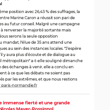
al
ème position avec 26,43 % des suffrages, la
entre Marine Caron a réussit son pari de
ges au futur conseil. Malgré une campagne
s à renverser la majorité sortante mais
Nous serons la seule opposition
u mandat, l'élue de 35 ans attend une
ques au sein des instances locales. "J’espère
l y aura plus d’écoute et de dialogue au
il métropolitain" a-t-elle souligné dimanche
ue des échanges à venir, elle a conclu en
ement à ce que les débats ne soient pas
és par les extrêmes, et que nous restions
r paris-normandie.fr
une immense fierté et une grande
 Nicolas Mayer-Rossignol