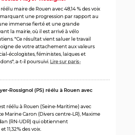
 réélu maire de Rouen avec 48,14 % des voix
, marquant une progression par rapport au
t une immense fierté et une grande
ant la mairie, où il est arrivé à vélo
ns. "Ce résultat vient saluer le travail
émoigne de votre attachement aux valeurs
ial-écologistes, féministes, laïques et
ons", a-t-il poursuivi.
Lire sur paris-
ayer-Rossignol (PS) réélu à Rouen avec
est réélu à Rouen (Seine-Maritime) avec
nce Marine Caron (Divers centre-LR), Maxime
oudan (RN-UDR) qui obtiennent
et 11,32% des voix.