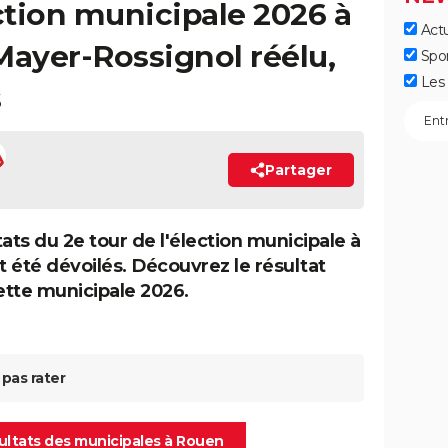
ection municipale 2026 à
Actu
Mayer-Rossignol réélu,
Spo
Les 
s
Partager
ats du 2e tour de l'élection municipale à
 été dévoilés. Découvrez le résultat
cette municipale 2026.
pas rater
sultats des municipales à Rouen