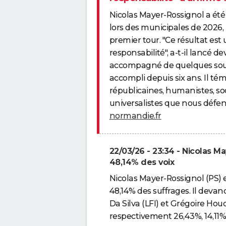
Nicolas Mayer-Rossignol a été
lors des municipales de 2026
premier tour. "Ce résultat es
responsabilité", a-t-il lancé dev
accompagné de quelques soutie
accompli depuis six ans. Il t
républicaines, humanistes, soc
universalistes que nous défend
normandie.fr
22/03/26 - 23:34 - Nicolas M
48,14% des voix
Nicolas Mayer-Rossignol (PS) 
48,14% des suffrages. Il deva
Da Silva (LFI) et Grégoire H
respectivement 26,43%, 14,11% 