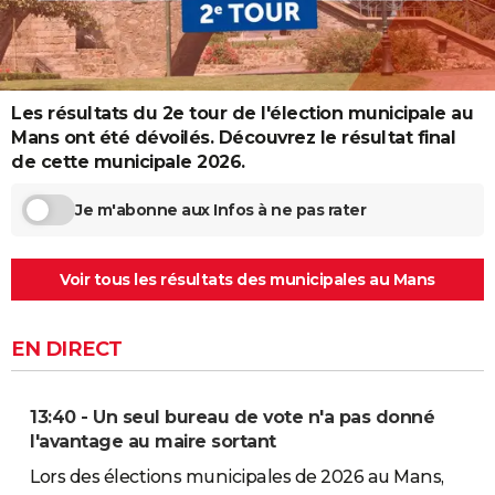
City break
Voyage de noces
Climat
Destinations
Voyage nature
Forum
+
PHOTO
GUIDES D'ACHAT
Les résultats du 2e tour de l'élection municipale au
BONS PLANS
Mans ont été dévoilés. Découvrez le résultat final
CARTE DE VOEUX
de cette municipale 2026.
Carte Bonne année
Carte Pâques
Carte de Noël
Carte Saint-Valentin
Carte d'anniversaire
DICTIONNAIRE
Je m'abonne aux Infos à ne pas rater
Biographies
Expressions
Dictionnaire
Citations
Proverbes
PROGRAMME TV
Voir tous les résultats des municipales au Mans
COPAINS D'AVANT
Se connecter
Collèges
Universités
Service militaire
S'inscrire
Lycées
Primaires
Entreprises
Avis de recherche
AVIS DE DÉCÈS
EN DIRECT
FORUM
13:40 - Un seul bureau de vote n'a pas donné
Lifestyle
Sport
Television
Cinema
Bricolage
Culture
Auto
Voyage
l'avantage au maire sortant
Lors des élections municipales de 2026 au Mans,