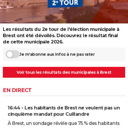
City break
Voyage de noces
Climat
Destinations
Voyage nature
Forum
+
PHOTO
GUIDES D'ACHAT
Les résultats du 2e tour de l'élection municipale à
BONS PLANS
Brest ont été dévoilés. Découvrez le résultat final
CARTE DE VOEUX
de cette municipale 2026.
Carte Bonne année
Carte Pâques
Carte de Noël
Carte Saint-Valentin
Carte d'anniversaire
DICTIONNAIRE
Je m'abonne aux Infos à ne pas rater
Biographies
Expressions
Dictionnaire
Citations
Proverbes
PROGRAMME TV
Voir tous les résultats des municipales à Brest
COPAINS D'AVANT
Se connecter
Collèges
Universités
Service militaire
S'inscrire
Lycées
Primaires
Entreprises
Avis de recherche
AVIS DE DÉCÈS
EN DIRECT
FORUM
16:44 - Les habitants de Brest ne veulent pas un
Lifestyle
Sport
Television
Cinema
Bricolage
Culture
Auto
Voyage
cinquième mandat pour Cuillandre
À Brest, un sondage révèle que 75 % des habitants