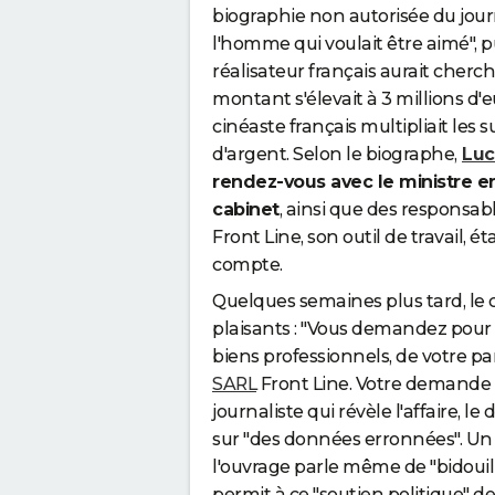
biographie non autorisée du journ
l'homme qui voulait être aimé", pu
réalisateur français aurait cherch
montant s'élevait à 3 millions d'
cinéaste français multipliait les
d'argent. Selon le biographe,
Luc
rendez-vous avec le ministre en
cabinet
, ainsi que des responsabl
Front Line, son outil de travail, 
compte.
Quelques semaines plus tard, le c
plaisants : "Vous demandez pour 
biens professionnels, de votre pa
SARL
Front Line. Votre demande a
journaliste qui révèle l'affaire, le
sur "des données erronnées". Un
l'ouvrage parle même de "bidouilla
permit à ce "soutien politique" d