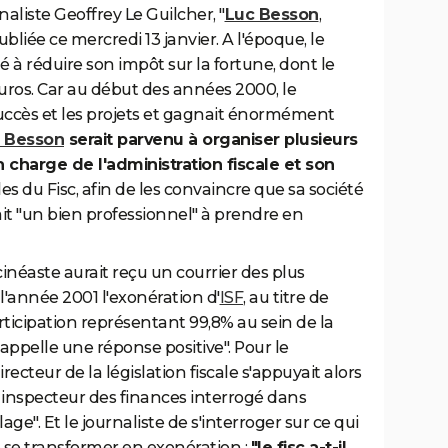
aliste Geoffrey Le Guilcher, "
Luc Besson
,
bliée ce mercredi 13 janvier. A l'époque, le
é à réduire son impôt sur la fortune, dont le
euros. Car au début des années 2000, le
 succès et les projets et gagnait énormément
 Besson
serait parvenu à organiser plusieurs
 charge de l'administration fiscale et son
es du Fisc, afin de les convaincre que sa société
était "un bien professionnel" à prendre en
inéaste aurait reçu un courrier des plus
l'année 2001 l'exonération d'
ISF
, au titre de
rticipation représentant 99,8% au sein de la
ppelle une réponse positive". Pour le
 directeur de la législation fiscale s'appuyait alors
 inspecteur des finances interrogé dans
ge". Et le journaliste de s'interroger sur ce qui
e se transformer en exonération :
"le fisc a-t-il