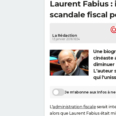
Laurent Fabius :
scandale fiscal 
La Rédaction
13 janvier 2016 16:54
Une biogr
cinéaste a
diminuer 
L'auteur 
qui l'unis
Je m'abonne aux Infos à ne 
L'
administration fiscale
serait in
alors que Laurent Fabius était min