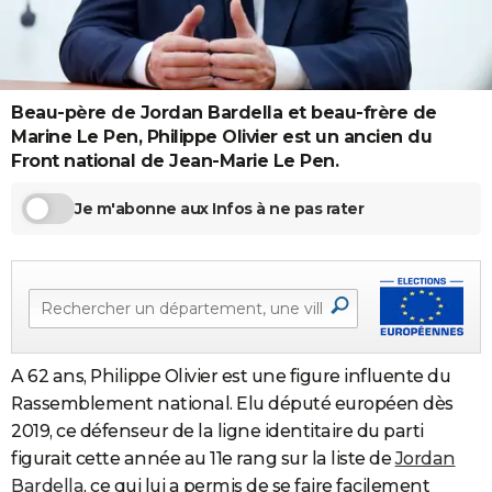
City break
Voyage de noces
Climat
Destinations
Voyage nature
Forum
+
PHOTO
GUIDES D'ACHAT
Beau-père de Jordan Bardella et beau-frère de
BONS PLANS
Marine Le Pen, Philippe Olivier est un ancien du
CARTE DE VOEUX
Front national de Jean-Marie Le Pen.
Carte Bonne année
Carte Pâques
Carte de Noël
Carte Saint-Valentin
Carte d'anniversaire
DICTIONNAIRE
Je m'abonne aux Infos à ne pas rater
Biographies
Expressions
Dictionnaire
Citations
Proverbes
PROGRAMME TV
COPAINS D'AVANT
Se connecter
Collèges
Universités
Service militaire
S'inscrire
Lycées
Primaires
Entreprises
Avis de recherche
AVIS DE DÉCÈS
A 62 ans, Philippe Olivier est une figure influente du
FORUM
Rassemblement national. Elu député européen dès
Lifestyle
Sport
Television
Cinema
Bricolage
Culture
Auto
Voyage
2019, ce défenseur de la ligne identitaire du parti
figurait cette année au 11e rang sur la liste de
Jordan
Bardella
, ce qui lui a permis de se faire facilement