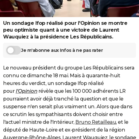
City break
Voyage de noces
Climat
Destinations
Voyage nature
Forum
+
PHOTO
GUIDES D'ACHAT
Un sondage Ifop réalisé pour l'Opinion se montre
peu optimiste quant à une victoire de Laurent
BONS PLANS
Wauquiez à la présidence Les Républicains.
CARTE DE VOEUX
Je m'abonne aux Infos à ne pas rater
Carte Bonne année
Carte Pâques
Carte de Noël
Carte Saint-Valentin
Carte d'anniversaire
DICTIONNAIRE
Le nouveau président du groupe Les Républicains sera
Biographies
Expressions
Dictionnaire
Citations
Proverbes
PROGRAMME TV
connu ce dimanche 18 mai. Mais à quarante-huit
COPAINS D'AVANT
heures du verdict, un sondage Ifop réalisé
pour
l'Opinion
révèle que les 100 000 adhérents LR
Se connecter
Collèges
Universités
Service militaire
S'inscrire
Lycées
Primaires
Entreprises
Avis de recherche
AVIS DE DÉCÈS
pourraient avoir déjà tranché la question et que le
suspense n'en serait plus vraiment un. Alors que dans
FORUM
ce scrutin les sympathisants doivent choisir entre
Lifestyle
Sport
Television
Cinema
Bricolage
Culture
Auto
Voyage
l'actuel ministre de l'Intérieur,
Bruno Retailleau
, et le
député de Haute-Loire et ex-président de la région
Auvergne-Rhône-Alpes, Laurent Wauquiez, le sondage