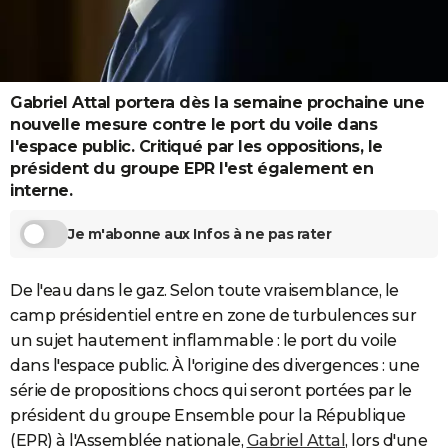
City break
Voyage de noces
Climat
Destinations
Voyage nature
Forum
+
PHOTO
GUIDES D'ACHAT
Gabriel Attal portera dès la semaine prochaine une
BONS PLANS
nouvelle mesure contre le port du voile dans
CARTE DE VOEUX
l'espace public. Critiqué par les oppositions, le
président du groupe EPR l'est également en
Carte Bonne année
Carte Pâques
Carte de Noël
Carte Saint-Valentin
Carte d'anniversaire
DICTIONNAIRE
interne.
Biographies
Expressions
Dictionnaire
Citations
Proverbes
PROGRAMME TV
Je m'abonne aux Infos à ne pas rater
COPAINS D'AVANT
De l'eau dans le gaz. Selon toute vraisemblance, le
Se connecter
Collèges
Universités
Service militaire
S'inscrire
Lycées
Primaires
Entreprises
Avis de recherche
AVIS DE DÉCÈS
camp présidentiel entre en zone de turbulences sur
un sujet hautement inflammable : le port du voile
FORUM
dans l'espace public. À l'origine des divergences : une
Lifestyle
Sport
Television
Cinema
Bricolage
Culture
Auto
Voyage
série de propositions chocs qui seront portées par le
président du groupe Ensemble pour la République
(EPR) à l'Assemblée nationale,
Gabriel Attal
, lors d'une