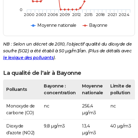
0
2000
2003
2006
2009
2012
2015
2018
2021
2024
Moyenne nationale
Bayonne
NB : Selon un décret de 2010, l’objectif qualité du dioxyde de
soufre (SO2) a été établi à 50 µg/m3/an. (Plus de détails avec
le lexique des polluants
).
La qualité de l'air à Bayonne
Bayonne :
Moyenne
Limite de
Polluants
concentration
nationale
pollution
Monoxyde de
nc
256,4
nc
carbone (CO)
µg/m3
Dioxyde
9,8 µg/m3
13,4
40 µg/m3
d'azote (NO2)
µg/m3