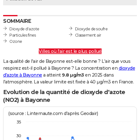
City break
Voyage de noces
Climat
Destinations
Voyage nature
Forum
+
PHOTO
GUIDES D'ACHAT
SOMMAIRE
Dioxyde d'azote
Dioxyde de soufre
BONS PLANS
Particules fines
Classement air
Ozone
CARTE DE VOEUX
Villes où l'air est le plus pollué
Carte Bonne année
Carte Pâques
Carte de Noël
Carte Saint-Valentin
Carte d'anniversaire
DICTIONNAIRE
La qualité de l'air de Bayonne est-elle bonne ? L'air que vous
respirez est-il pollué à Bayonne ? La concentration en
dioxyde
Biographies
Expressions
Dictionnaire
Citations
Proverbes
PROGRAMME TV
d'azote à Bayonne
a atteint
9.8 µg/m3
en 2025 dans
l'atmosphère. La valeur limite est fixée à 40 µg/m3 en France.
COPAINS D'AVANT
Evolution de la quantité de dioxyde d'azote
Se connecter
Collèges
Universités
Service militaire
S'inscrire
Lycées
Primaires
Entreprises
Avis de recherche
AVIS DE DÉCÈS
(NO2) à Bayonne
FORUM
(source : Linternaute.com d'après Geodair)
Lifestyle
Sport
Television
Cinema
Bricolage
Culture
Auto
Voyage
35
30