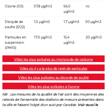
Ozone (O3)
57,8 µg/m3
56,0
nc
µg/m3
Dioxyde de
1,0 µg/m3
1,7 µg/m3
50 µg/m3
soufre (SO2)
Particules en
17,0 µg/m3
15,4
20 µg/m3
suspension
µg/m3
(PM10)
Villes les plus polluées au monoxyde de carbone
Villes où il y a le plus de rejet de particules
Villes les plus polluées au dioxyde de soufre
Villes les plus polluées à l'ozone
NB : Les mesures de la qualité de l'air sont des moyennes des
relevés de l'ensemble des stations de mesure présentes dans
la ville et faisant l'objet d'un suivi par Geodair.
Voir aussi le