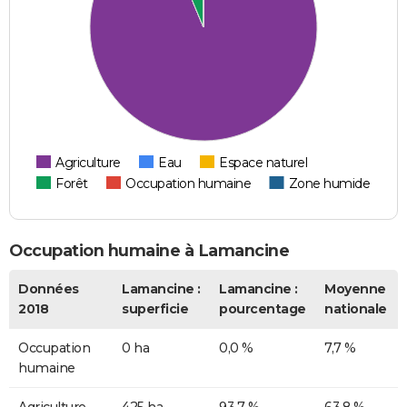
Agriculture
Eau
Espace naturel
Forêt
Occupation humaine
Zone humide
Occupation humaine à Lamancine
Données
Lamancine :
Lamancine :
Moyenne
2018
superficie
pourcentage
nationale
Occupation
0 ha
0,0 %
7,7 %
humaine
Agriculture
425 ha
93,7 %
63,8 %