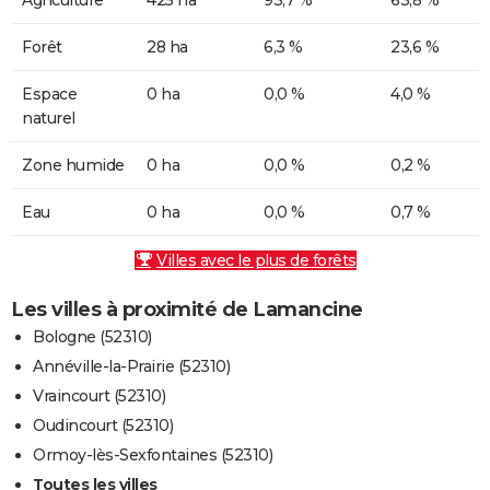
Forêt
28 ha
6,3 %
23,6 %
Espace
0 ha
0,0 %
4,0 %
naturel
Zone humide
0 ha
0,0 %
0,2 %
Eau
0 ha
0,0 %
0,7 %
Villes avec le plus de forêts
Les villes à proximité de Lamancine
Bologne (52310)
Annéville-la-Prairie (52310)
Vraincourt (52310)
Oudincourt (52310)
Ormoy-lès-Sexfontaines (52310)
Toutes les villes