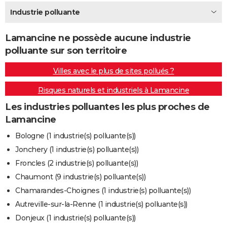
City break
Voyage de noces
Climat
Destinations
Voyage nature
Forum
+
Industrie polluante
PHOTO
GUIDES D'ACHAT
Lamancine ne possède aucune industrie
polluante sur son territoire
BONS PLANS
Villes avec le plus de sites pollués ?
CARTE DE VOEUX
Risques naturels et industriels à Lamancine
Carte Bonne année
Carte Pâques
Carte de Noël
Carte Saint-Valentin
Carte d'anniversaire
DICTIONNAIRE
Les industries polluantes les plus proches de
Biographies
Expressions
Dictionnaire
Citations
Proverbes
PROGRAMME TV
Lamancine
COPAINS D'AVANT
Bologne (1 industrie(s) polluante(s))
Jonchery (1 industrie(s) polluante(s))
Se connecter
Collèges
Universités
Service militaire
S'inscrire
Lycées
Primaires
Entreprises
Avis de recherche
AVIS DE DÉCÈS
Froncles (2 industrie(s) polluante(s))
FORUM
Chaumont (9 industrie(s) polluante(s))
Chamarandes-Choignes (1 industrie(s) polluante(s))
Lifestyle
Sport
Television
Cinema
Bricolage
Culture
Auto
Voyage
Autreville-sur-la-Renne (1 industrie(s) polluante(s))
Donjeux (1 industrie(s) polluante(s))