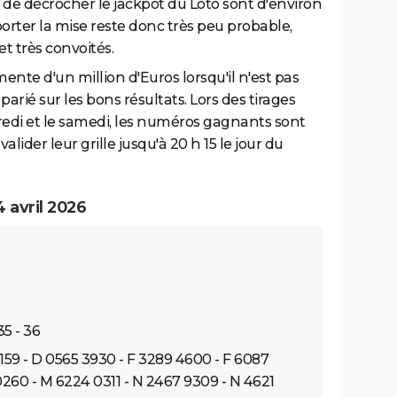
de décrocher le jackpot du Loto sont d'environ
orter la mise reste donc très peu probable,
t très convoités.
nte d'un million d'Euros lorsqu'il n'est pas
arié sur les bons résultats. Lors des tirages
credi et le samedi, les numéros gagnants sont
alider leur grille jusqu'à 20 h 15 le jour du
 avril 2026
35 - 36
159 - D 0565 3930 - F 3289 4600 - F 6087
0260 - M 6224 0311 - N 2467 9309 - N 4621