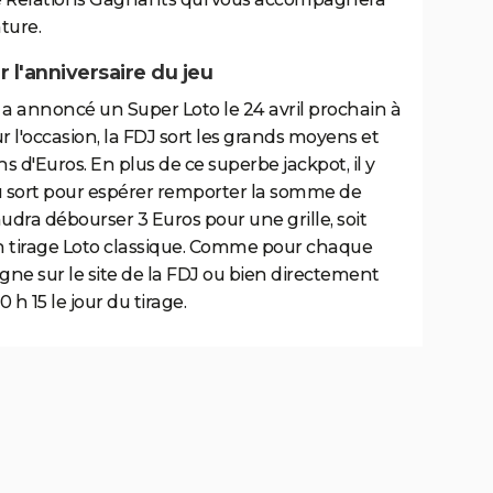
ture.
r l'anniversaire du jeu
eux a annoncé un Super Loto le 24 avril prochain à
r l'occasion, la FDJ sort les grands moyens et
s d'Euros. En plus de ce superbe jackpot, il y
u sort pour espérer remporter la somme de
faudra débourser 3 Euros pour une grille, soit
un tirage Loto classique. Comme pour chaque
 ligne sur le site de la FDJ ou bien directement
 h 15 le jour du tirage.