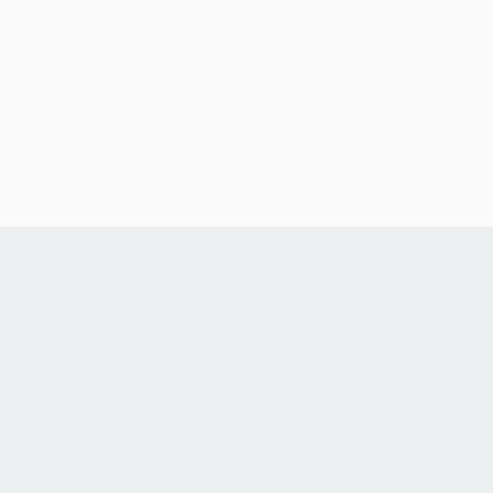
EN 
In
Nou
To
Mor