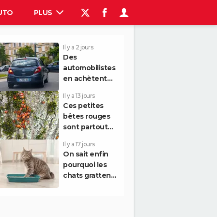
UTO
PLUS
AUTO
HIGH-TECH
BRICOLAGE
WEEK-END
LIFESTYLE
SANTE
VOYAGE
PHOTO
GUIDES D'ACHAT
BONS PLANS
CARTE DE VOEUX
DICTIONNAIRE
PROGRAMME TV
COPAINS D'AVANT
AVIS DE DÉCÈS
FORUM
Connexion
S'inscrire
Rechercher
Il y a 2 jours
Des
automobilistes
en achètent
tous les jours :
Il y a 13 jours
c'est interdit
Ces petites
et l'amende
bêtes rouges
atteint
sont partout
750 euros
dans le jardin -
Il y a 17 jours
voici ce qu'il ne
On sait enfin
faut surtout
pourquoi les
pas faire si
chats grattent
vous en
le sol et leurs
croisez
litières - ce
comportemen