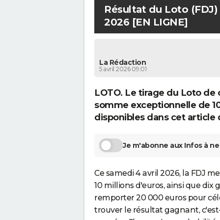
Résultat du Loto (FDJ) :
d
2026 [EN LIGNE]
i
4
a
La Rédaction
5 avril 2026 09:01
v
r
LOTO. Le tirage du Loto de c
i
somme exceptionnelle de 10 m
l
disponibles dans cet article 
2
0
Je m'abonne aux Infos à ne 
2
6
Ce samedi 4 avril 2026, la FDJ me
10 millions d'euros, ainsi que dix
[
remporter 20 000 euros pour cé
E
trouver le résultat gagnant, c'es
N