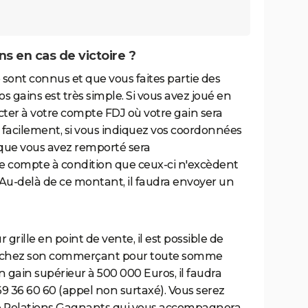
 en cas de victoire ?
o sont connus et que vous faites partie des
 gains est très simple. Si vous avez joué en
ecter à votre compte FDJ où votre gain sera
 facilement, si vous indiquez vos coordonnées
t que vous avez remporté sera
 compte à condition que ceux-ci n'excèdent
Au-delà de ce montant, il faudra envoyer un
 grille en point de vente, il est possible de
t chez son commerçant pour toute somme
n gain supérieur à 500 000 Euros, il faudra
 69 36 60 60 (appel non surtaxé). Vous serez
ice Relations Gagnants qui vous accompagnera