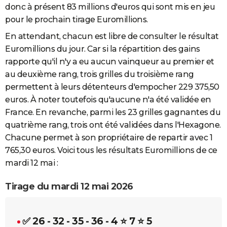
donc à présent 83 millions d'euros qui sont mis en jeu
City break
Voyage de noces
Climat
Destinations
Voyage nature
Forum
+
PHOTO
pour le prochain tirage Euromillions.
GUIDES D'ACHAT
En attendant, chacun est libre de consulter le résultat
Euromillions du jour. Car si la répartition des gains
BONS PLANS
rapporte qu'il n'y a eu aucun vainqueur au premier et
au deuxième rang, trois grilles du troisième rang
CARTE DE VOEUX
permettent à leurs détenteurs d'empocher 229 375,50
Carte Bonne année
Carte Pâques
Carte de Noël
Carte Saint-Valentin
Carte d'anniversaire
DICTIONNAIRE
euros. À noter toutefois qu'aucune n'a été validée en
France. En revanche, parmi les 23 grilles gagnantes du
Biographies
Expressions
Dictionnaire
Citations
Proverbes
PROGRAMME TV
quatrième rang, trois ont été validées dans l'Hexagone.
COPAINS D'AVANT
Chacune permet à son propriétaire de repartir avec 1
765,30 euros. Voici tous les résultats Euromillions de ce
Se connecter
Collèges
Universités
Service militaire
S'inscrire
Lycées
Primaires
Entreprises
Avis de recherche
AVIS DE DÉCÈS
mardi 12 mai :
FORUM
Tirage du mardi 12 mai 2026
Lifestyle
Sport
Television
Cinema
Bricolage
Culture
Auto
Voyage
✅ 26 - 32 - 35 - 36 - 4
⭐ 7
⭐ 5