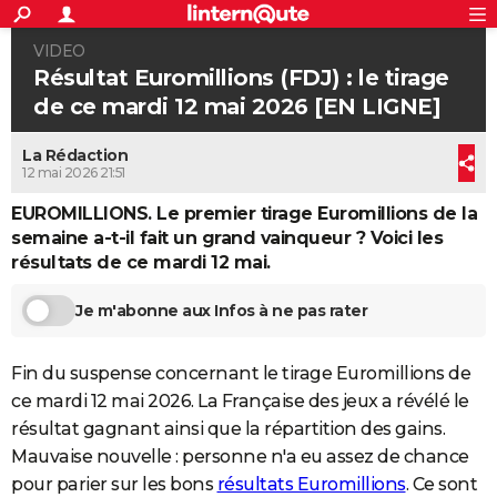
ACTUALITÉS
VIDEO
Connexion
S'inscrire
Rechercher
Société
Education
Villes
Politique
Faits Divers
Monde
+
SPORT
Résultat Euromillions (FDJ) : le tirage
de ce mardi 12 mai 2026 [EN LIGNE]
Football
Cyclisme
Forum
Coupe du monde 2026
Tennis
Rugby
CULTURE
La Rédaction
TNT
Cinéma
Musique
Programme TV
Streaming
Sorties cinéma
+
FINANCE
12 mai 2026 21:51
Impôts
Immobilier
Banque
Crédit
Retraite
Epargne
Risques naturels par ville
Assurance
AUTO
EUROMILLIONS. Le premier tirage Euromillions de la
semaine a-t-il fait un grand vainqueur ? Voici les
Réserver un essai
Berlines
Forum auto
Essais
Citadines
SUV
+
HIGH-TECH
résultats de ce mardi 12 mai.
Meilleur smartphone
Ordinateurs
Guide high-tech
Mobiles
Internet
Jeux vidéo
+
BRICOLAGE
Je m'abonne aux Infos à ne pas rater
Aménagement intérieur
Cuisine
Jardinage
+
Forum
Extérieur
Salle de bains
Rangement
WEEK-END
Fin du suspense concernant le tirage Euromillions de
Escapades
Expositions
Week-end nature
Guides de France
Patrimoine
Musées
+
LIFESTYLE
ce mardi 12 mai 2026. La Française des jeux a révélé le
résultat gagnant ainsi que la répartition des gains.
Bien-être
Mode
+
Art de vivre
Loisirs
Modes de vie
SANTE
Mauvaise nouvelle : personne n'a eu assez de chance
Guide de la santé
Médicaments
+
Alimentation
Maladies
Sommeil
VOYAGE
pour parier sur les bons
résultats Euromillions
. Ce sont