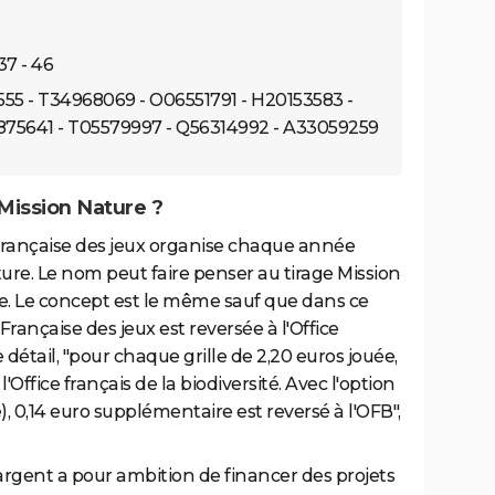
 37 - 46
55 - T34968069 - O06551791 - H20153583 -
1875641 - T05579997 - Q56314992 - A33059259
 Mission Nature ?
 Française des jeux organise chaque année
ture. Le nom peut faire penser au tirage Mission
e. Le concept est le même sauf que dans ce
Française des jeux est reversée à l'Office
e détail, "pour chaque grille de 2,20 euros jouée,
l'Office français de la biodiversité. Avec l'option
e), 0,14 euro supplémentaire est reversé à l'OFB",
t argent a pour ambition de financer des projets