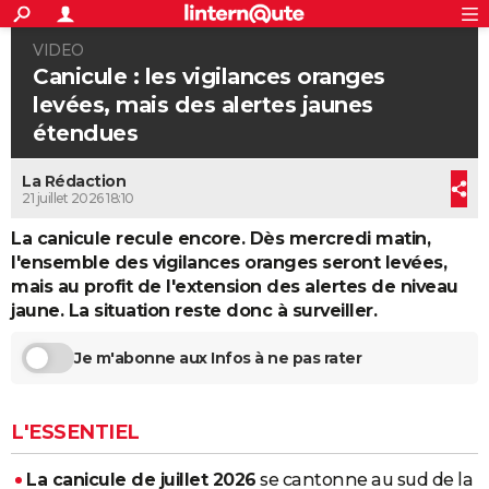
ACTUALITÉS
VIDEO
Connexion
S'inscrire
Rechercher
Société
Education
Villes
Politique
Faits Divers
Monde
+
SPORT
Canicule : les vigilances oranges
levées, mais des alertes jaunes
Football
Cyclisme
Forum
Coupe du monde 2026
Tennis
Rugby
CULTURE
étendues
TNT
Cinéma
Musique
Programme TV
Streaming
Sorties cinéma
+
FINANCE
La Rédaction
Impôts
Immobilier
Banque
Crédit
Retraite
Epargne
Risques naturels par ville
Assurance
21 juillet 2026 18:10
AUTO
La canicule recule encore. Dès mercredi matin,
Réserver un essai
Berlines
Forum auto
Essais
Citadines
SUV
+
HIGH-TECH
l'ensemble des vigilances oranges seront levées,
mais au profit de l'extension des alertes de niveau
Meilleur smartphone
Ordinateurs
Guide high-tech
Mobiles
Internet
Jeux vidéo
+
BRICOLAGE
jaune. La situation reste donc à surveiller.
Aménagement intérieur
Cuisine
Jardinage
+
Forum
Extérieur
Salle de bains
Rangement
WEEK-END
Je m'abonne aux Infos à ne pas rater
Escapades
Expositions
Week-end nature
Guides de France
Patrimoine
Musées
+
LIFESTYLE
Bien-être
Mode
+
Art de vivre
Loisirs
Modes de vie
SANTE
L'ESSENTIEL
Guide de la santé
Médicaments
+
Alimentation
Maladies
Sommeil
VOYAGE
La canicule de juillet 2026
se cantonne au sud de la