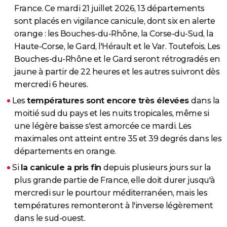
France. Ce mardi 21 juillet 2026, 13 départements
City break
Voyage de noces
Climat
Destinations
Voyage nature
Forum
+
PHOTO
sont placés en vigilance canicule, dont six en alerte
GUIDES D'ACHAT
orange : les Bouches-du-Rhône, la Corse-du-Sud, la
Haute-Corse, le Gard, l'Hérault et le Var. Toutefois, Les
BONS PLANS
Bouches-du-Rhône et le Gard seront rétrogradés en
jaune à partir de 22 heures et les autres suivront dès
CARTE DE VOEUX
mercredi 6 heures.
Carte Bonne année
Carte Pâques
Carte de Noël
Carte Saint-Valentin
Carte d'anniversaire
DICTIONNAIRE
Les
températures sont encore très élevées
dans la
Biographies
Expressions
Dictionnaire
Citations
Proverbes
moitié sud du pays et les nuits tropicales, même si
PROGRAMME TV
une légère baisse s'est amorcée ce mardi. Les
COPAINS D'AVANT
maximales ont atteint entre 35 et 39 degrés dans les
départements en orange.
Se connecter
Collèges
Universités
Service militaire
S'inscrire
Lycées
Primaires
Entreprises
Avis de recherche
AVIS DE DÉCÈS
Si
la canicule a pris fin
depuis plusieurs jours sur la
FORUM
plus grande partie de France, elle doit durer jusqu'à
mercredi sur le pourtour méditerranéen, mais les
Lifestyle
Sport
Television
Cinema
Bricolage
Culture
Auto
Voyage
températures remonteront à l'inverse légèrement
dans le sud-ouest.