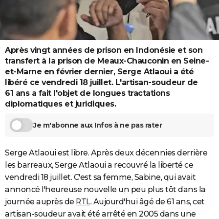
City break
Voyage de noces
Climat
Destinations
Voyage nature
Forum
+
PHOTO
GUIDES D'ACHAT
Après vingt années de prison en Indonésie et son
BONS PLANS
transfert à la prison de Meaux-Chauconin en Seine-
CARTE DE VOEUX
et-Marne en février dernier, Serge Atlaoui a été
libéré ce vendredi 18 juillet. L'artisan-soudeur de
Carte Bonne année
Carte Pâques
Carte de Noël
Carte Saint-Valentin
Carte d'anniversaire
DICTIONNAIRE
61 ans a fait l'objet de longues tractations
diplomatiques et juridiques.
Biographies
Expressions
Dictionnaire
Citations
Proverbes
PROGRAMME TV
Je m'abonne aux Infos à ne pas rater
COPAINS D'AVANT
Se connecter
Collèges
Universités
Service militaire
S'inscrire
Lycées
Primaires
Entreprises
Avis de recherche
AVIS DE DÉCÈS
Serge Atlaoui est libre. Après deux décennies derrière
les barreaux, Serge Atlaoui a recouvré la liberté ce
FORUM
vendredi 18 juillet. C'est sa femme, Sabine, qui avait
Lifestyle
Sport
Television
Cinema
Bricolage
Culture
Auto
Voyage
annoncé l'heureuse nouvelle un peu plus tôt dans la
journée auprès de
RTL
. Aujourd'hui âgé de 61 ans, cet
artisan-soudeur avait été arrêté en 2005 dans une