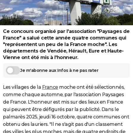
City break
Voyage de noces
Climat
Destinations
Voyage nature
Forum
+
PHOTO
GUIDES D'ACHAT
Ce concours organisé par l'association "Paysages de
BONS PLANS
France" a salué cette année quatre communes qui
CARTE DE VOEUX
"représentent un peu de la France moche". Les
départements de Vendée, Hérault, Eure et Haute-
Carte Bonne année
Carte Pâques
Carte de Noël
Carte Saint-Valentin
Carte d'anniversaire
DICTIONNAIRE
Vienne ont été mis à l'honneur.
Biographies
Expressions
Dictionnaire
Citations
Proverbes
PROGRAMME TV
Je m'abonne aux Infos à ne pas rater
COPAINS D'AVANT
Les villages de la
France
moche ont été sélectionnés,
Se connecter
Collèges
Universités
Service militaire
S'inscrire
Lycées
Primaires
Entreprises
Avis de recherche
AVIS DE DÉCÈS
comme chaque automne, par l'association Paysages
de France. L'honneur est mis sur des lieux en France
FORUM
qui peuvent être défigurés par la publicité. Dans le
Lifestyle
Sport
Television
Cinema
Bricolage
Culture
Auto
Voyage
palmarès 2025, jeudi 16 octobre, quatre communes ont
obtenu des lauriers. "Il ne s'agit pas d'un classement
des villes les plus moches, mais de quatre endroits de