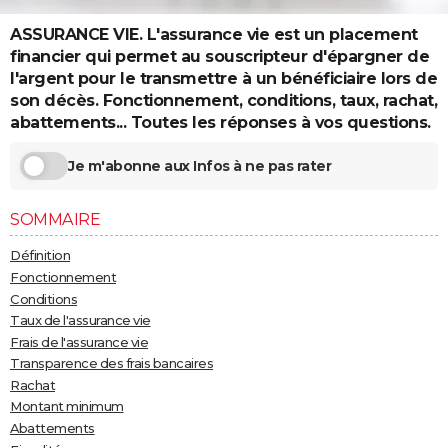
City break
Voyage de noces
Climat
Destinations
Voyage nature
Forum
+
PHOTO
ASSURANCE VIE. L'assurance vie est un placement
financier qui permet au souscripteur d'épargner de
GUIDES D'ACHAT
l'argent pour le transmettre à un bénéficiaire lors de
son décès. Fonctionnement, conditions, taux, rachat,
BONS PLANS
abattements... Toutes les réponses à vos questions.
CARTE DE VOEUX
Je m'abonne aux Infos à ne pas rater
Carte Bonne année
Carte Pâques
Carte de Noël
Carte Saint-Valentin
Carte d'anniversaire
DICTIONNAIRE
SOMMAIRE
Biographies
Expressions
Dictionnaire
Citations
Proverbes
PROGRAMME TV
Définition
COPAINS D'AVANT
Fonctionnement
Conditions
Se connecter
Collèges
Universités
Service militaire
S'inscrire
Lycées
Primaires
Entreprises
Avis de recherche
AVIS DE DÉCÈS
Taux de l'assurance vie
Frais de l'assurance vie
FORUM
Transparence des frais bancaires
Lifestyle
Sport
Television
Cinema
Bricolage
Culture
Auto
Voyage
Rachat
Montant minimum
Abattements