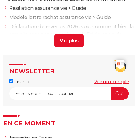
Resiliation assurance vie
> Guide
Modele lettre rachat assurance vie
> Guide
Déclaration de revenus 2026 : voici comment bien la
remplir, case par case
> Accueil - Déclaration de
revenus
Rachat assurance vie declaration impot
> Guide
ASPA 2023 : demande, formulaire et montant du
minimum vieillesse
> Guide
NEWSLETTER
Finance
Voir un exemple
EN CE MOMENT
Incendies en France