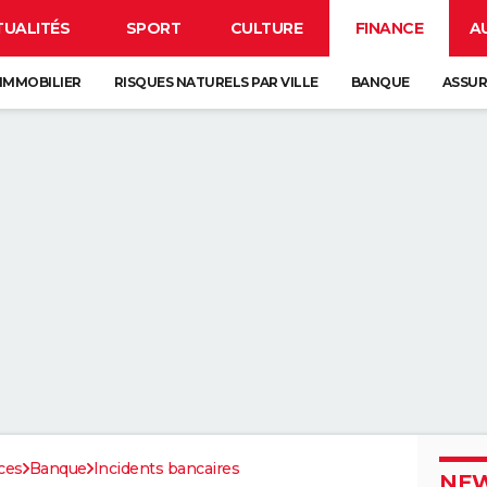
TUALITÉS
SPORT
CULTURE
FINANCE
A
IMMOBILIER
RISQUES NATURELS PAR VILLE
BANQUE
ASSU
ces
Banque
Incidents bancaires
NEW