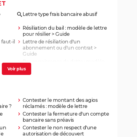
ET
e
Lettre type frais bancaire abusif
Résiliation du bail : modèle de lettre
pour résilier
> Guide
faut-il
Lettre de résiliation d'un
abonnement ou d'un contrat
>
Guide
à
Reconnaissance de dette : modèle
de lettre gratuite
> Guide
Contester le montant des agios
ire ?
réclamés : modèle de lettre
le
Contester la fermeture d'un compte
bancaire sans préavis
 un
Contester le non respect d'une
de
autorisation de découvert