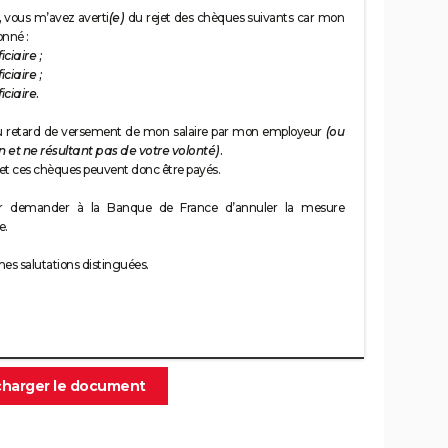
,
vous m’avez averti
(e)
du rejet des chèques suivants car mon
onné :
ciaire ;
ciaire ;
ciaire.
au retard de versement de mon salaire par mon employeur
(ou
on et ne résultant pas de votre volonté).
et ces chèques peuvent donc être payés.
r demander à la Banque de France d’annuler la mesure
e.
es salutations distinguées.
charger le document