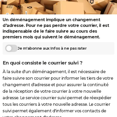
City break
Voyage de noces
Climat
Destinations
Voyage nature
Forum
+
PHOTO
GUIDES D'ACHAT
Un déménagement implique un changement
d'adresse. Pour ne pas perdre votre courrier, il est
BONS PLANS
indispensable de le faire suivre au cours des
premiers mois qui suivent le déménagement.
CARTE DE VOEUX
Carte Bonne année
Carte Pâques
Carte de Noël
Carte Saint-Valentin
Carte d'anniversaire
Je m'abonne aux Infos à ne pas rater
DICTIONNAIRE
Biographies
Expressions
Dictionnaire
Citations
Proverbes
PROGRAMME TV
En quoi consiste le courrier suivi ?
COPAINS D'AVANT
À la suite d'un déménagement, il est nécessaire de
faire suivre son courrier pour informer les tiers de votre
Se connecter
Collèges
Universités
Service militaire
S'inscrire
Lycées
Primaires
Entreprises
Avis de recherche
AVIS DE DÉCÈS
changement d'adresse et pour assurer la continuité
FORUM
de la réception de votre courrier à votre nouvelle
adresse. Le service courrier suivi permet de réexpédier
Lifestyle
Sport
Television
Cinema
Bricolage
Culture
Auto
Voyage
tous les courriers à votre nouvelle adresse. Le courrier
suivi permet également d'informer vos contacts de