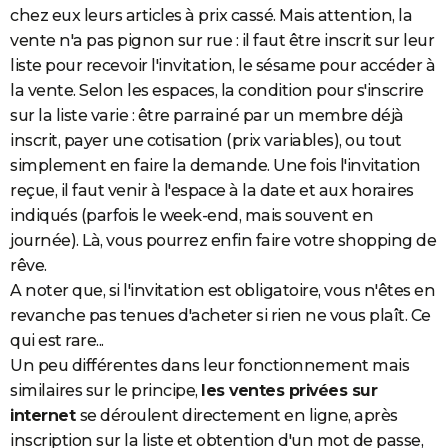
chez eux leurs articles à prix cassé. Mais attention, la
City break
Voyage de noces
Climat
Destinations
Voyage nature
Forum
+
PHOTO
vente n'a pas pignon sur rue : il faut être inscrit sur leur
liste pour recevoir l'invitation, le sésame pour accéder à
GUIDES D'ACHAT
la vente. Selon les espaces, la condition pour s'inscrire
BONS PLANS
sur la liste varie : être parrainé par un membre déjà
inscrit, payer une cotisation (prix variables), ou tout
CARTE DE VOEUX
simplement en faire la demande. Une fois l'invitation
Carte Bonne année
Carte Pâques
Carte de Noël
Carte Saint-Valentin
Carte d'anniversaire
DICTIONNAIRE
reçue, il faut venir à l'espace à la date et aux horaires
indiqués (parfois le week-end, mais souvent en
Biographies
Expressions
Dictionnaire
Citations
Proverbes
PROGRAMME TV
journée). Là, vous pourrez enfin faire votre shopping de
rêve.
COPAINS D'AVANT
A noter que, si l'invitation est obligatoire, vous n'êtes en
Se connecter
Collèges
Universités
Service militaire
S'inscrire
Lycées
Primaires
Entreprises
Avis de recherche
AVIS DE DÉCÈS
revanche pas tenues d'acheter si rien ne vous plaît. Ce
qui est rare...
FORUM
Un peu différentes dans leur fonctionnement mais
Lifestyle
Sport
Television
Cinema
Bricolage
Culture
Auto
Voyage
similaires sur le principe,
les ventes privées sur
internet
se déroulent directement en ligne, après
inscription sur la liste et obtention d'un mot de passe,