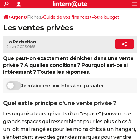
ACTUALITÉS
Connexion
S'inscrire
Argent
Fiches
Guide de vos finances
Votre budget
Rechercher
Société
Education
Villes
Politique
Faits Divers
Monde
+
SPORT
Les ventes privées
Economies
Football
Cyclisme
Forum
Coupe du monde 2026
Tennis
Rugby
CULTURE
La Rédaction
TNT
Cinéma
Musique
Programme TV
Streaming
Sorties cinéma
+
FINANCE
9 avril 2025 01:55
Impôts
Immobilier
Banque
Crédit
Retraite
Epargne
Risques naturels par ville
Assurance
Que peut-on exactement dénicher dans une vente
AUTO
privée ? A quelles conditions ? Pourquoi est-ce si
Réserver un essai
Berlines
Forum auto
Essais
Citadines
SUV
+
HIGH-TECH
intéressant ? Toutes les réponses.
Meilleur smartphone
Ordinateurs
Guide high-tech
Mobiles
Internet
Jeux vidéo
+
BRICOLAGE
Je m'abonne aux Infos à ne pas rater
Aménagement intérieur
Cuisine
Jardinage
+
Forum
Extérieur
Salle de bains
Rangement
WEEK-END
Quel est le principe d'une vente privée ?
Escapades
Expositions
Week-end nature
Guides de France
Patrimoine
Musées
+
LIFESTYLE
Les organisateurs, gérants d'un "espace" (souvent de
Bien-être
Mode
+
Art de vivre
Loisirs
Modes de vie
grands espaces qui ressemblent pour les plus chics à
SANTE
un loft mal rangé et pour les moins chics à un hangar),
Guide de la santé
Médicaments
+
Alimentation
Maladies
Sommeil
VOYAGE
s'entendent avec des grandes marques pour vendre