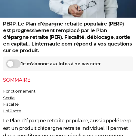
City break
Voyage de noces
Climat
Destinations
Voyage nature
Forum
+
PHOTO
GUIDES D'ACHAT
PERP. Le Plan d'épargne retraite populaire (PERP)
est progressivement remplacé par le Plan
BONS PLANS
d'épargne retraite (PER). Fiscalité, déblocage, sortie
en capital... Linternaute.com répond à vos questions
CARTE DE VOEUX
sur ce produit.
Carte Bonne année
Carte Pâques
Carte de Noël
Carte Saint-Valentin
Carte d'anniversaire
DICTIONNAIRE
Je m'abonne aux Infos à ne pas rater
Biographies
Expressions
Dictionnaire
Citations
Proverbes
PROGRAMME TV
SOMMAIRE
COPAINS D'AVANT
Fonctionnement
Se connecter
Collèges
Universités
Service militaire
S'inscrire
Lycées
Primaires
Entreprises
Avis de recherche
AVIS DE DÉCÈS
Sortie
Fiscalité
FORUM
Loi Pacte
Lifestyle
Sport
Television
Cinema
Bricolage
Culture
Auto
Voyage
Le Plan d'épargne retraite populaire, aussi appelé Perp,
est un produit d'épargne retraite individuel. Il permet
de se constituer un revenu régulier ou une somme