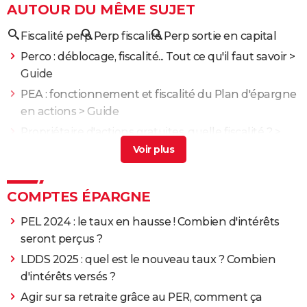
AUTOUR DU MÊME SUJET
Fiscalité perp
Perp fiscalité
Perp sortie en capital
Perco : déblocage, fiscalité... Tout ce qu'il faut savoir
>
Guide
PEA : fonctionnement et fiscalité du Plan d'épargne
en actions
> Guide
Propriétaire d'actions gratuites, quelle fiscalité ?
>
Guide
Loi Madelin : mutuelle, retraite, déduction...
L'essentiel
> Guide
COMPTES ÉPARGNE
Perp comparaison
> Guide
PEL 2024 : le taux en hausse ! Combien d'intérêts
seront perçus ?
LDDS 2025 : quel est le nouveau taux ? Combien
d'intérêts versés ?
Agir sur sa retraite grâce au PER, comment ça