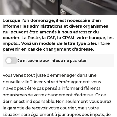
City break
Voyage de noces
Climat
Destinations
Voyage nature
Forum
+
PHOTO
GUIDES D'ACHAT
Lorsque l'on déménage, il est nécessaire d'en
informer les administrations et divers organismes
BONS PLANS
qui peuvent être amenés à nous adresser du
courrier. La Poste, la CAF, la CPAM, votre banque, les
CARTE DE VOEUX
impôts... Voici un modèle de lettre type à leur faire
Carte Bonne année
Carte Pâques
Carte de Noël
Carte Saint-Valentin
Carte d'anniversaire
DICTIONNAIRE
parvenir en cas de changement d'adresse.
Biographies
Expressions
Dictionnaire
Citations
Proverbes
PROGRAMME TV
Je m'abonne aux Infos à ne pas rater
COPAINS D'AVANT
Vous venez tout juste d'emménager dans une
Se connecter
Collèges
Universités
Service militaire
S'inscrire
Lycées
Primaires
Entreprises
Avis de recherche
AVIS DE DÉCÈS
nouvelle ville ? Avec votre déménagement, vous
n'avez peut être pas pensé à informer différents
FORUM
organismes de votre
changement d'adresse
. Or ce
Lifestyle
Sport
Television
Cinema
Bricolage
Culture
Auto
Voyage
dernier est indispensable. Non seulement, vous aurez
la garantie de recevoir votre courrier, mais votre
situation sera également à jour auprès des impôts, de