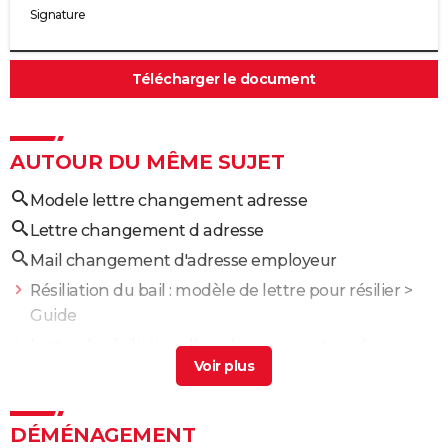
Signature
Télécharger le document
AUTOUR DU MÊME SUJET
Modele lettre changement adresse
Lettre changement d adresse
Mail changement d'adresse employeur
Résiliation du bail : modèle de lettre pour résilier
>
Guide
Lettre de résiliation d'un abonnement ou d'un
contrat
> Guide
Lettre de préavis location : que faut-il écrire ? Notre
modèle
> Guide
DÉMÉNAGEMENT