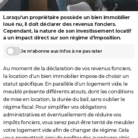
City break
Voyage de noces
Climat
Destinations
Voyage nature
Forum
+
PHOTO
Lorsqu'un propriétaire possède un bien immobilier
GUIDES D'ACHAT
loué nu, il doit déclarer des revenus fonciers.
Cependant, la nature de son investissement locatif
BONS PLANS
a un impact direct sur son régime d'imposition.
CARTE DE VOEUX
Je m'abonne aux Infos à ne pas rater
Carte Bonne année
Carte Pâques
Carte de Noël
Carte Saint-Valentin
Carte d'anniversaire
DICTIONNAIRE
Au moment de la déclaration de vos revenus fonciers,
Biographies
Expressions
Dictionnaire
Citations
Proverbes
PROGRAMME TV
la location d’un bien immobilier impose de choisir un
COPAINS D'AVANT
statut spécifique. En parallèle d’un logement vide, le
meublé présente différents atouts, dont les conditions
Se connecter
Collèges
Universités
Service militaire
S'inscrire
Lycées
Primaires
Entreprises
Avis de recherche
AVIS DE DÉCÈS
de mise en location, la durée du bail, sans oublier le
régime fiscal. Pour simplifier vos obligations
FORUM
administratives et éventuellement de réduire vos
Lifestyle
Sport
Television
Cinema
Bricolage
Culture
Auto
Voyage
impôts fonciers, vous serez peut-être tenté de meubler
votre logement vide afin de changer de régime. Cela
vous permettrait ainsi de profiter des avantages cités