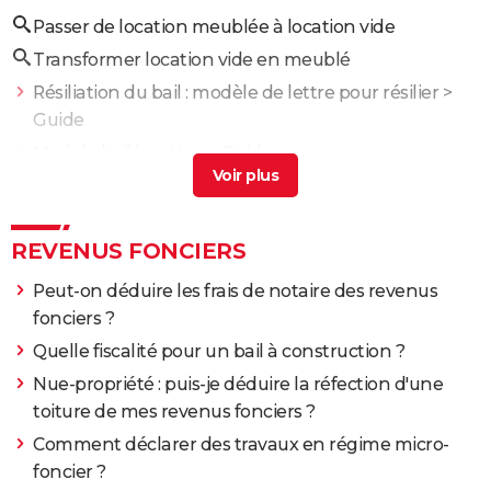
Passer de location meublée à location vide
Transformer location vide en meublé
Résiliation du bail : modèle de lettre pour résilier
>
Guide
Modele bail location
> Guide
Micro foncier meublé
> Guide
Demande de bail écrit
> Guide
REVENUS FONCIERS
Bail mobilité : qu'est-ce qui change d'un bail
classique ? Tout savoir
> Guide
Peut-on déduire les frais de notaire des revenus
fonciers ?
Quelle fiscalité pour un bail à construction ?
Nue-propriété : puis-je déduire la réfection d'une
toiture de mes revenus fonciers ?
Comment déclarer des travaux en régime micro-
foncier ?