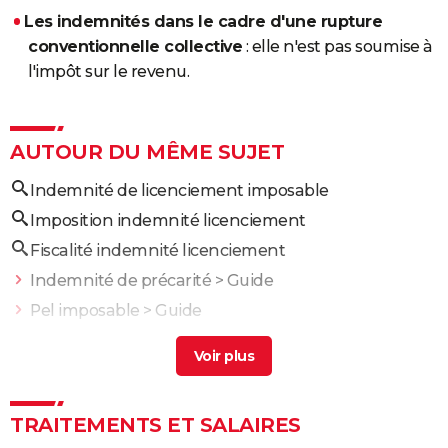
Les indemnités dans le cadre d'une rupture
conventionnelle collective
: elle n'est pas soumise à
l'impôt sur le revenu.
AUTOUR DU MÊME SUJET
Indemnité de licenciement imposable
Imposition indemnité licenciement
Fiscalité indemnité licenciement
Indemnité de précarité
> Guide
Pel imposable
> Guide
Indemnité de stage imposable
> Guide
Indemnités de prévoyance sont-elles imposables en
ald
> Guide
TRAITEMENTS ET SALAIRES
Solde de tout compte imposable
> Guide