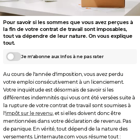
City break
Voyage de noces
Climat
Destinations
Voyage nature
Forum
+
PHOTO
GUIDES D'ACHAT
Pour savoir si les sommes que vous avez perçues à
la fin de votre contrat de travail sont imposables,
BONS PLANS
tout va dépendre de leur nature. On vous explique
tout.
CARTE DE VOEUX
Je m'abonne aux Infos à ne pas rater
Carte Bonne année
Carte Pâques
Carte de Noël
Carte Saint-Valentin
Carte d'anniversaire
DICTIONNAIRE
Biographies
Expressions
Dictionnaire
Citations
Proverbes
PROGRAMME TV
Au cours de l'année d'imposition, vous avez perdu
votre emploi consécutivement à un licenciement.
COPAINS D'AVANT
Votre inquiétude est désormais de savoir si les
Se connecter
Collèges
Universités
Service militaire
S'inscrire
Lycées
Primaires
Entreprises
Avis de recherche
AVIS DE DÉCÈS
différentes indemnités qui vous ont été versées suite à
la rupture de votre contrat de travail sont soumises à
FORUM
l'
impôt sur le revenu
, et si elles doivent donc être
Lifestyle
Sport
Television
Cinema
Bricolage
Culture
Auto
Voyage
mentionnées dans votre déclaration de revenus. Pas
de panique. En vérité, tout dépend de la nature des
versements. Linternaute.com vous résume tout :