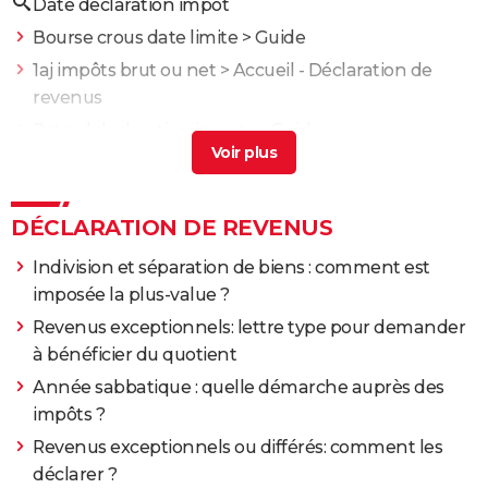
Date declaration impot
Bourse crous date limite
> Guide
1aj impôts brut ou net
> Accueil - Déclaration de
revenus
Retard declaration impots
> Guide
Date limite impot foncier
> Guide
Déclarer en ligne un CESU, chèque emploi service
>
Guide
DÉCLARATION DE REVENUS
Indivision et séparation de biens : comment est
imposée la plus-value ?
Revenus exceptionnels: lettre type pour demander
à bénéficier du quotient
Année sabbatique : quelle démarche auprès des
impôts ?
Revenus exceptionnels ou différés: comment les
déclarer ?