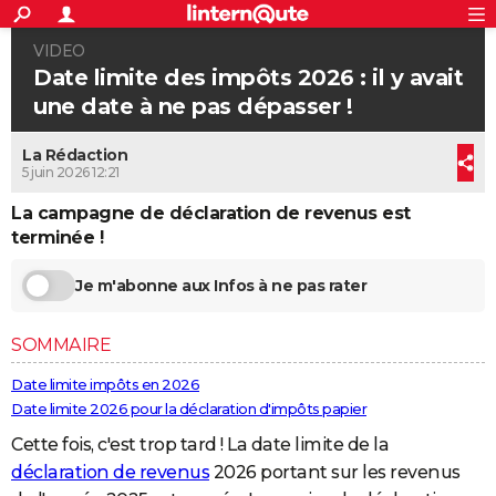
ACTUALITÉS
VIDEO
Connexion
S'inscrire
Rechercher
Société
Education
Villes
Politique
Faits Divers
Monde
+
SPORT
Date limite des impôts 2026 : il y avait
une date à ne pas dépasser !
Football
Cyclisme
Forum
Coupe du monde 2026
Tennis
Rugby
CULTURE
La Rédaction
TNT
Cinéma
Musique
Programme TV
Streaming
Sorties cinéma
+
FINANCE
5 juin 2026 12:21
Impôts
Immobilier
Banque
Crédit
Retraite
Epargne
Risques naturels par ville
Assurance
AUTO
La campagne de déclaration de revenus est
terminée !
Réserver un essai
Berlines
Forum auto
Essais
Citadines
SUV
+
HIGH-TECH
Je m'abonne aux Infos à ne pas rater
Meilleur smartphone
Ordinateurs
Guide high-tech
Mobiles
Internet
Jeux vidéo
+
BRICOLAGE
Aménagement intérieur
Cuisine
Jardinage
+
Forum
Extérieur
Salle de bains
Rangement
WEEK-END
SOMMAIRE
Escapades
Expositions
Week-end nature
Guides de France
Patrimoine
Musées
+
Date limite impôts en 2026
LIFESTYLE
Date limite 2026 pour la déclaration d'impôts papier
Bien-être
Mode
+
Art de vivre
Loisirs
Modes de vie
SANTE
Cette fois, c'est trop tard ! La date limite de la
déclaration de revenus
2026 portant sur les revenus
Guide de la santé
Médicaments
+
Alimentation
Maladies
Sommeil
VOYAGE