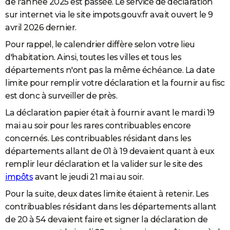
de l'année 2025 est passée. Le service de déclaration
City break
Voyage de noces
Climat
Destinations
Voyage nature
Forum
+
PHOTO
sur internet via le site impots.gouv.fr avait ouvert le 9
avril 2026 dernier.
GUIDES D'ACHAT
Pour rappel, le calendrier diffère selon votre lieu
BONS PLANS
d'habitation. Ainsi, toutes les villes et tous les
départements n'ont pas la même échéance. La date
CARTE DE VOEUX
limite pour remplir votre déclaration et la fournir au fisc
Carte Bonne année
Carte Pâques
Carte de Noël
Carte Saint-Valentin
Carte d'anniversaire
est donc à surveiller de près.
DICTIONNAIRE
La déclaration papier était à fournir avant le mardi 19
Biographies
Expressions
Dictionnaire
Citations
Proverbes
PROGRAMME TV
mai au soir pour les rares contribuables encore
COPAINS D'AVANT
concernés. Les contribuables résidant dans les
départements allant de 01 à 19 devaient quant à eux
Se connecter
Collèges
Universités
Service militaire
S'inscrire
Lycées
Primaires
Entreprises
Avis de recherche
AVIS DE DÉCÈS
remplir leur déclaration et la valider sur le site des
impôts
avant le jeudi 21 mai au soir.
FORUM
Pour la suite, deux dates limite étaient à retenir. Les
Lifestyle
Sport
Television
Cinema
Bricolage
Culture
Auto
Voyage
contribuables résidant dans les départements allant
de 20 à 54 devaient faire et signer la déclaration de