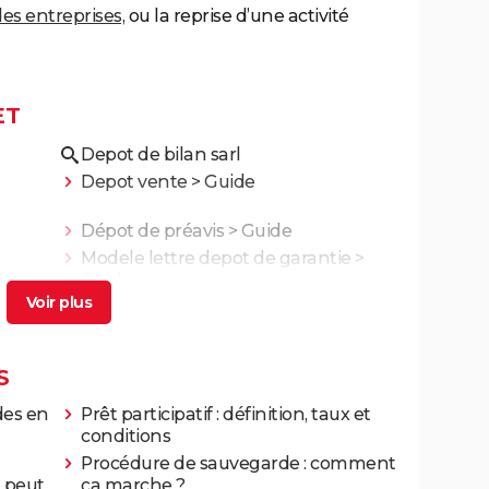
es entreprises,
ou la reprise d’une activité
ET
Depot de bilan sarl
Depot vente
> Guide
Dépot de préavis
> Guide
Modele lettre depot de garantie
>
Guide
S
des en
Prêt participatif : définition, taux et
conditions
Procédure de sauvegarde : comment
 peut
ça marche ?