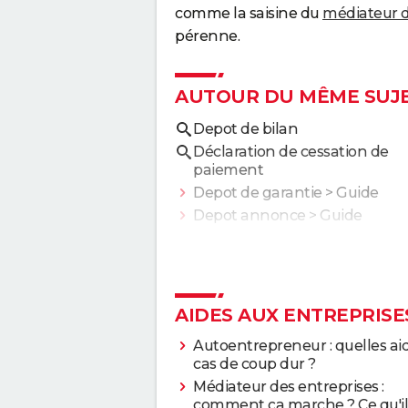
comme la saisine du
médiateur d
pérenne.
AUTOUR DU MÊME SUJ
Depot de bilan
Déclaration de cessation de
paiement
Depot de garantie
> Guide
Depot annonce
> Guide
AIDES AUX ENTREPRISE
Autoentrepreneur : quelles ai
cas de coup dur ?
Médiateur des entreprises :
comment ça marche ? Ce qu'il