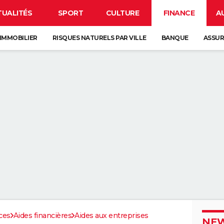
TUALITÉS
SPORT
CULTURE
FINANCE
A
IMMOBILIER
RISQUES NATURELS PAR VILLE
BANQUE
ASSU
ces
Aides financières
Aides aux entreprises
NEW