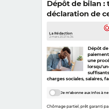
Dépôt de bilan : t
déclaration de c
La Rédaction
2 mars 2021 14:34
Dépôt de 
paiements
une procéd
lorsqu'un
suffisant
charges sociales, salaires, fa
Je m'abonne aux Infos à ne 
Chômage partiel, prêt garanti par 