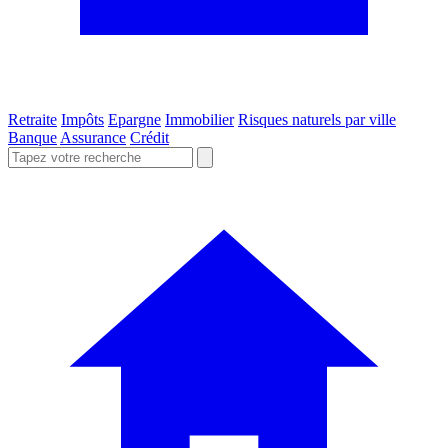
Retraite
Impôts
Epargne
Immobilier
Risques naturels par ville
Banque
Assurance
Crédit